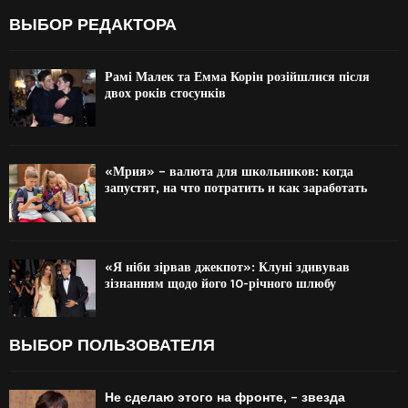
ВЫБОР РЕДАКТОРА
Рамі Малек та Емма Корін розійшлися після
двох років стосунків
«Мрия» – валюта для школьников: когда
запустят, на что потратить и как заработать
«Я ніби зірвав джекпот»: Клуні здивував
зізнанням щодо його 10-річного шлюбу
ВЫБОР ПОЛЬЗОВАТЕЛЯ
Не сделаю этого на фронте, – звезда