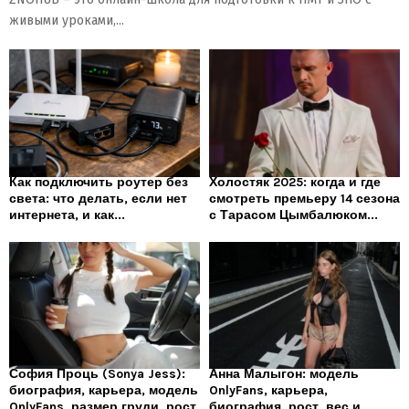
живыми уроками,...
Как подключить роутер без
Холостяк 2025: когда и где
света: что делать, если нет
смотреть премьеру 14 сезона
интернета, и как...
с Тарасом Цымбалюком...
София Проць (Sonya Jess):
Анна Малыгон: модель
биография, карьера, модель
OnlyFans, карьера,
OnlyFans, размер груди, рост
биография, рост, вес и