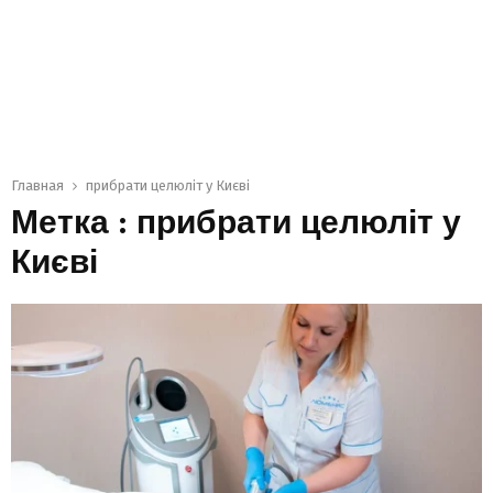
Главная
прибрати целюліт у Києві
Метка : прибрати целюліт у
Києві