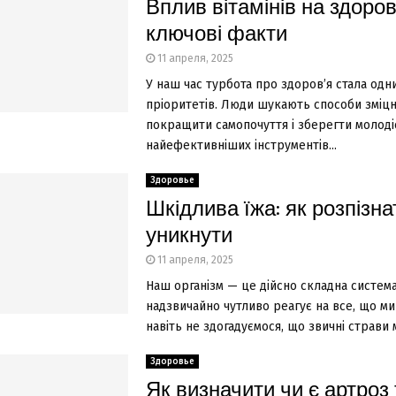
Вплив вітамінів на здоров
ключові факти
11 апреля, 2025
У наш час турбота про здоров’я стала одн
пріоритетів. Люди шукають способи зміцни
покращити самопочуття і зберегти молодіс
найефективніших інструментів...
Здоровье
Шкідлива їжа: як розпізна
уникнути
11 апреля, 2025
Наш організм — це дійсно складна система
надзвичайно чутливо реагує на все, що ми
навіть не здогадуємося, що звичні страви 
Здоровье
Як визначити чи є артроз