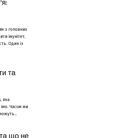
’я:
им з головних
ти імунітет,
ть. Один із
ти та
, яка
 їмо. Часом ми
можуть...
 та що не