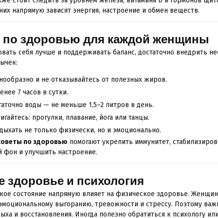
акже стоит следить за уровнем железа, витамина D и гормонов щи
них напрямую зависят энергия, настроение и обмен веществ.
 по здоровью для каждой женщины
овать себя лучше и поддерживать баланс, достаточно внедрить н
ычек:
нообразно и не отказывайтесь от полезных жиров.
енее 7 часов в сутки.
аточно воды — не меньше 1,5–2 литров в день.
гайтесь: прогулки, плавание, йога или танцы.
дыхать не только физически, но и эмоционально.
советы по здоровью
помогают укрепить иммунитет, стабилизиров
 фон и улучшить настроение.
е здоровье и психология
кое состояние напрямую влияет на физическое здоровье. Женщи
моциональному выгоранию, тревожности и стрессу. Поэтому важ
ыха и восстановления. Иногда полезно обратиться к психологу ил