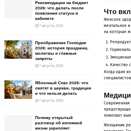
Рекомендации на бюджет
2026: что делать после
Что вкл
появления статуса в
кабинете
Женское здор
ментальное и
7 августа, 2026
на которые ж
Репродукт
Преображение Господне
2026: история праздника,
Гормональ
молитвы и главные
Эмоционал
запреты
Качество с
7 августа, 2026
Когда один из
специалистов
Яблочный Спас 2026: что
святят в церкви, традиции
и что нельзя делать
Медици
7 августа, 2026
Современная
предотвращен
помогают выя
Почему открытый
разговор об интимной
Женщинам рек
жизни укрепляет