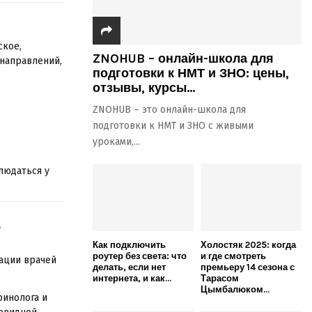
ское,
ZNOHUB – онлайн-школа для
направлений,
подготовки к НМТ и ЗНО: цены,
отзывы, курсы...
ZNOHUB – это онлайн-школа для
подготовки к НМТ и ЗНО с живыми
уроками,...
людаться у
е
Как подключить
Холостяк 2025: когда
роутер без света: что
и где смотреть
ации врачей
делать, если нет
премьеру 14 сезона с
интернета, и как...
Тарасом
Цымбалюком...
ринолога и