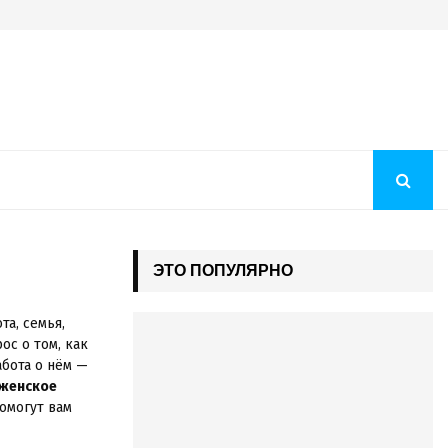
Преображение Господне 2026: история праздника, молитв
ЭТО ПОПУЛЯРНО
а, семья,
ос о том, как
абота о нём —
женское
омогут вам