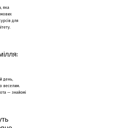
, яка
имових
сурсів для
ітету.
мілля:
й день,
о веселим.
удота — знайомі
уть