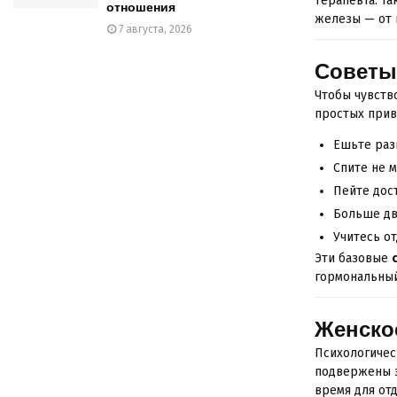
терапевта. Т
отношения
железы — от 
7 августа, 2026
Советы
Чтобы чувств
простых прив
Ешьте раз
Спите не м
Пейте дост
Больше дви
Учитесь от
Эти базовые
гормональный
Женско
Психологичес
подвержены э
время для отд