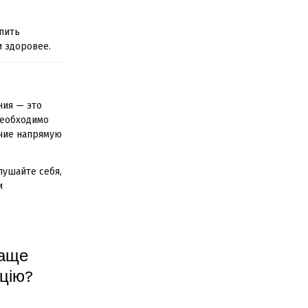
пить
и здоровее.
ния — это
необходимо
учие напрямую
лушайте себя,
и
раще
цію?