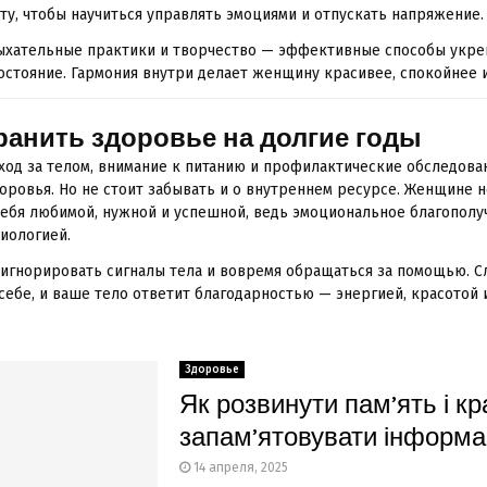
ту, чтобы научиться управлять эмоциями и отпускать напряжение.
ыхательные практики и творчество — эффективные способы укре
остояние. Гармония внутри делает женщину красивее, спокойнее 
ранить здоровье на долгие годы
ход за телом, внимание к питанию и профилактические обследова
оровья. Но не стоит забывать и о внутреннем ресурсе. Женщине 
себя любимой, нужной и успешной, ведь эмоциональное благопол
зиологией.
 игнорировать сигналы тела и вовремя обращаться за помощью. С
 себе, и ваше тело ответит благодарностью — энергией, красотой 
Здоровье
Як розвинути пам’ять і к
запам’ятовувати інформа
14 апреля, 2025