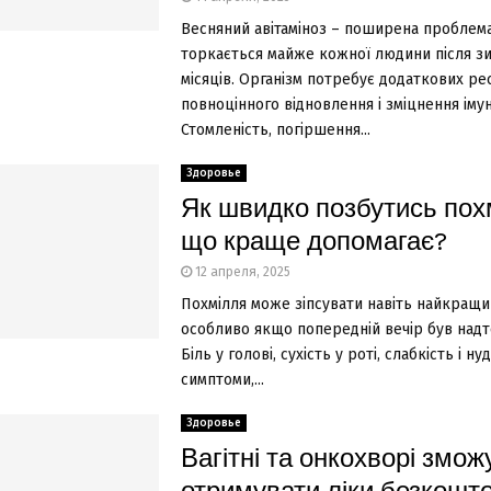
Весняний авітаміноз – поширена проблема
торкається майже кожної людини після з
місяців. Організм потребує додаткових ре
повноцінного відновлення і зміцнення імун
Стомленість, погіршення...
Здоровье
Як швидко позбутись пох
що краще допомагає?
12 апреля, 2025
Похмілля може зіпсувати навіть найкращи
особливо якщо попередній вечір був надт
Біль у голові, сухість у роті, слабкість і н
симптоми,...
Здоровье
Вагітні та онкохворі змож