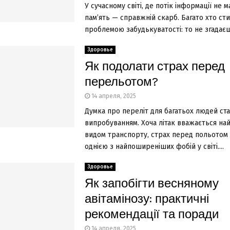
У сучасному світі, де потік інформації не м
пам’ять — справжній скарб. Багато хто сти
проблемою забудькуватості: то не згадаєш,
Здоровье
Як подолати страх перед
перельотом?
14 апреля, 2025
Думка про переліт для багатьох людей ст
випробуванням. Хоча літак вважається на
видом транспорту, страх перед польотом
однією з найпоширеніших фобій у світі....
Здоровье
Як запобігти весняному
авітамінозу: практичні
рекомендації та поради
14 апреля, 2025