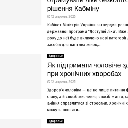
отримувати ліки безкошто
рішення Кабміну
12 апреля, 2025
Кабінет Міністрів України затвердив роз
державної програми “Доступні ліки”. Вже 
року до неї буде включено нові категорії
засобів для вагітних жінок,...
Здоровье
Як підтримати чоловіче з
при хронічних хворобах
12 апреля, 2025
Здоров’я чоловіка — це не лише питання 
стану, а й спосіб мислення, спосіб життя, х
вміння справлятися зі стресами. Хронічні 
можуть вносити...
Здоровье