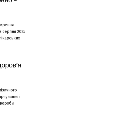
вно –
ширення
з серпня 2025
 лікарських
доров’я
фізичного
арчування і
хвороби