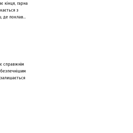
ає кінця, гарна
кається з
 де поклав...
ає справжнім
йбезпечнішим
 залишається