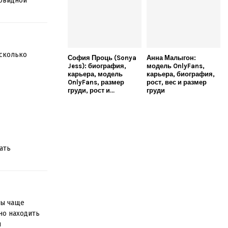
товидной
есколько
София Проць (Sonya
Анна Малыгон:
Jess): биография,
модель OnlyFans,
карьера, модель
карьера, биография,
OnlyFans, размер
рост, вес и размер
груди, рост и...
груди
ать
ны чаще
но находить
и