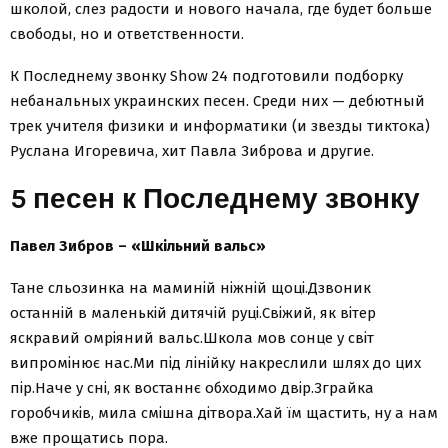
школой, слез радости и нового начала, где будет больше
свободы, но и ответственности.
К Последнему звонку Show 24 подготовили подборку
небанальных украинских песен. Среди них — дебютный
трек учителя физики и информатики (и звезды тиктока)
Руслана Игоревича, хит Павла Зиброва и другие.
5 песен к Последнему звонку
Павел Зибров – «Шкільний вальс»
Тане сльозинка на маминій ніжній щоці.Дзвоник
останній в маленькій дитячій руці.Свіжий, як вітер
яскравий омріяний вальс.Школа мов сонце у світ
випромінює нас.Ми під лінійку накреслили шлях до цих
пір.Наче у сні, як востаннє обходимо двір.Зграйка
горобчиків, мила смішна дітвора.Хай їм щастить, ну а нам
вже прощатись пора.