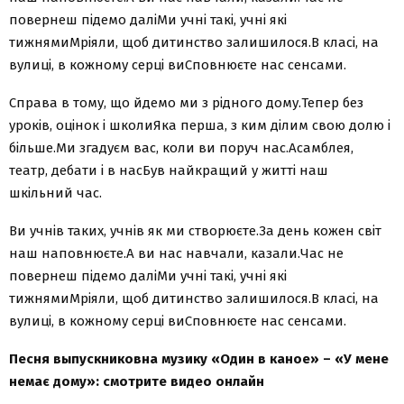
повернеш підемо даліМи учні такі, учні які
тижнямиМріяли, щоб дитинство залишилося.В класі, на
вулиці, в кожному серці виСповнюєте нас сенсами.
Справа в тому, що йдемо ми з рідного дому.Тепер без
уроків, оцінок і школиЯка перша, з ким ділим свою долю і
більше.Ми згадуєм вас, коли ви поруч нас.Асамблея,
театр, дебати і в насБув найкращий у житті наш
шкільний час.
Ви учнів таких, учнів як ми створюєте.За день кожен світ
наш наповнюєте.А ви нас навчали, казали.Час не
повернеш підемо даліМи учні такі, учні які
тижнямиМріяли, щоб дитинство залишилося.В класі, на
вулиці, в кожному серці виСповнюєте нас сенсами.
Песня выпускниковна музику «Один в каное» – «У мене
немає дому»: смотрите видео онлайн