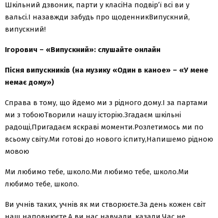
Шкільний дзвоник, парти у класіНа подвір’ї всі ви у
вальсі.І назавжди забудь про щоденникВипускний,
випускний!
Ігорович – «Випускний»: слушайте онлайн
Пісня випускників (на музику «Один в каное» – «У мене
немає дому»)
Справа в тому, що йдемо ми з рідного дому.І за партами
ми з тобоюТворили нашу історію.Згадаєм шкільні
радощі,Пригадаєм яскраві моменти.Розлетимось ми по
всьому світу.Ми готові до нового іспиту,Напишемо рідною
мовою
Ми любимо тебе, школо.Ми любимо тебе, школо.Ми
любимо тебе, школо.
Ви учнів таких, учнів як ми створюєте.За день кожен світ
наш наповнюєте.А ви нас навчали, казали.Час не