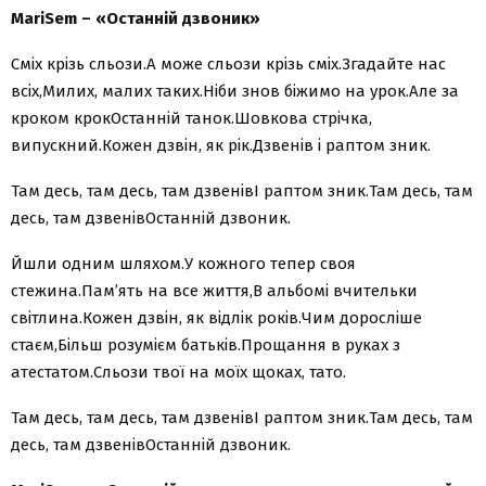
MariSem – «Останній дзвоник»
Сміх крізь сльози.А може сльози крізь сміх.Згадайте нас
всіх,Милих, малих таких.Ніби знов біжимо на урок.Але за
кроком крокОстанній танок.Шовкова стрічка,
випускний.Кожен дзвін, як рік.Дзвенів і раптом зник.
Там десь, там десь, там дзвенівІ раптом зник.Там десь, там
десь, там дзвенівОстанній дзвоник.
Йшли одним шляхом.У кожного тепер своя
стежина.Пам’ять на все життя,В альбомі вчительки
світлина.Кожен дзвін, як відлік років.Чим доросліше
стаєм,Більш розумієм батьків.Прощання в руках з
атестатом.Сльози твої на моїх щоках, тато.
Там десь, там десь, там дзвенівІ раптом зник.Там десь, там
десь, там дзвенівОстанній дзвоник.