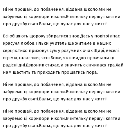
Ні не прощай, до побачення, віддана школо.Ми не
забудемо ці коридори ніколи.Вчительку першу і клятви
про дружбу святі.Вальс, що лунає для нас у житті!
Всі обіцяють щороку збиратися знов.Десь у повітрі літає
красуня любов.Тільки учитель ще житиме в наших
серцях.Тихо приховує сум у розумних очах.Щирі, веселі,
стрімкі, галасливі, ясні.Боже, як швидко промчали ці
радісні дні.Дзвоник стихає, а значить скінчилася гра.Хай
нам щастить та приходить прощатись пора.
Ні не прощай, до побачення, віддана школо.Ми не
забудемо ці коридори ніколи.Вчительку першу і клятви
про дружбу святі.Вальс, що лунає для нас у житті!
Ні не прощай, до побачення, віддана школо.Ми не
забудемо ці коридори ніколи.Вчительку першу і клятви
про дружбу святі.Вальс, що лунає для нас у житті!