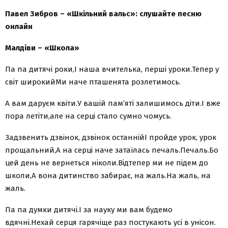
Павел Зибров – «Шкільний вальс»: слушайте песню
онлайн
Малдіви – «Школа»
Па па дитячі роки,І наша вчителька, перші уроки.Тепер у
світ широкийМи наче пташенята розлетимось.
А вам даруєм квіти.У вашій пам’яті залишимось діти.І вже
пора летіти,але на серці стало сумно чомусь.
Задзвенить дзвінок, дзвінок останнійІ пройде урок, урок
прощальний,А на серці наче затаїлась печаль.Печаль.Бо
цей день не вернеться ніколи.Відтепер ми не підем до
школи,А вона дитинство забирає, на жаль.На жаль, на
жаль.
Па па думки дитячі.І за науку ми вам будемо
вдячні.Нехай серця гарячіще раз постукають усі в унісон.