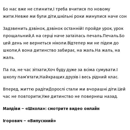
Бо нас вже не спинити,І треба вчитися по новому
жити.Невже ми були діти,шкільні роки минулися наче сон
Задзвенить дзвінок, дзвінок останнійІ пройде урок, урок
прощальний,А на серці наче затаїлась печаль.Печаль.Бо
цей день не вернеться ніколи.Відтепер ми не підем до
школи,А вона дитинство забирає, на жаль.На жаль, на
жаль.
Па па, не час зітхати,Хоч буду дуже за всіма сумувати.І
школу пам’ятати,Найкращих друзів і весь рідний клас.
Вперед, життю радітиДорослі стали ми вчорашні діти.Цей
час не повторити,Уже дитинство не повернеш назад.
Малдіви – «Школа»: смотрите видео онлайн
Ігорович – «Випускний»