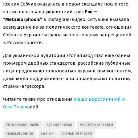
Ксения Собчак оказалась в новом скандале после того,
как использовала украинский трек
Emi —
“Metamorphosis”
в Instagram-видео. Ситуация вызвала
возмущение из-за политического контекста, отношения
Собчак к Украине и факта использования запрещенной
в России соцсети.
Для украинской аудитории этот эпизод стал еще одним
примером двойных стандартов: российские публичные
лица продолжают пользоваться украинским контентом,
даже когда поддерживают или оправдывают политику
страны-агрессора.
Читайте также про отношения
Маши Ефросининой и
Оли Поляко
вой.
EMI METAMORPHOSIS
КСЕНИЯ СОБЧАК
РОССИЙСКИЕ ЗВЕЗДЫ
СКАНДАЛ СОБЧАК
СОБЧАК
СОБЧАК INSTAGRAM