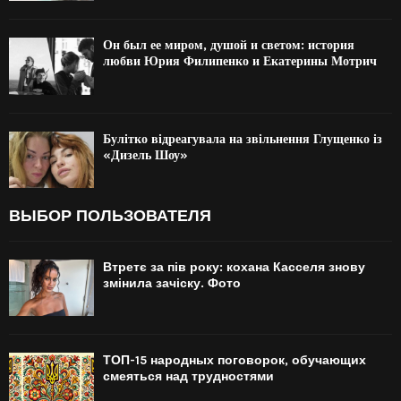
Он был ее миром, душой и светом: история
любви Юрия Филипенко и Екатерины Мотрич
Булітко відреагувала на звільнення Глущенко із
«Дизель Шоу»
ВЫБОР ПОЛЬЗОВАТЕЛЯ
Втретє за пів року: кохана Касселя знову
змінила зачіску. Фото
ТОП-15 народных поговорок, обучающих
смеяться над трудностями