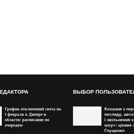
ЕДАКТОРА
ВЫБОР ПОЛЬЗОВАТЕ
График отключений света на
Кохання з пе
1 февраля в Днепре и
погляду, авт
области: расписание по
і звільнення 
очередям
шоу»: цікаве 
Глущенко