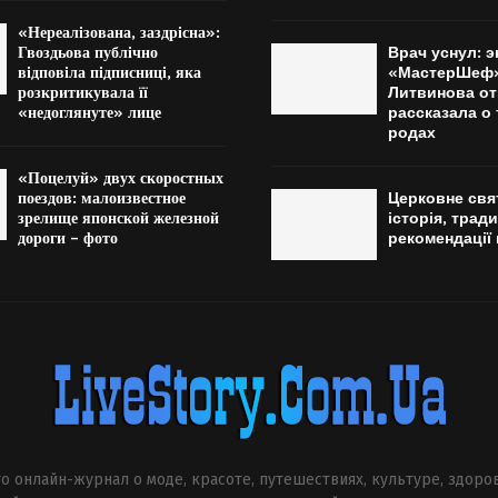
«Нереалізована, заздрісна»:
Гвоздьова публічно
Врач уснул: э
відповіла підписниці, яка
«МастерШеф»
розкритикувала її
Литвинова от
«недоглянуте» лице
рассказала о
родах
«Поцелуй» двух скоростных
поездов: малоизвестное
Церковне свят
зрелище японской железной
історія, тради
дороги – фото
рекомендації 
о онлайн-журнал о моде, красоте, путешествиях, культуре, здоро