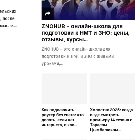
гельских
, после
ZNOHUB – онлайн-школа для
ысле....
подготовки к НМТ и ЗНО: цены,
отзывы, курсы...
ZNOHUB – это онлайн-школа для
подготовки к НМТ и ЗНО с живыми
уроками,...
Как подключить
Холостяк 2025: когда
роутер без света: что
и где смотреть
делать, если нет
премьеру 14 сезона с
интернета, и как...
Тарасом
Цымбалюком...