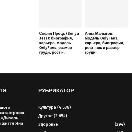
София Проць (Sonya
Анна Малыгон:
Jess): биография,
модель OnlyFans,
карьера, модель
карьера, биография,
OnlyFans, размер
рост, вес и размер
груди, рост и...
груди
ЛЯ
РУБРИКАТОР
ршого
Культура
(4 538)
окатастрофа
Другое
(2 654)
з «Дизель
з життя Яни
Здоровье
(394)