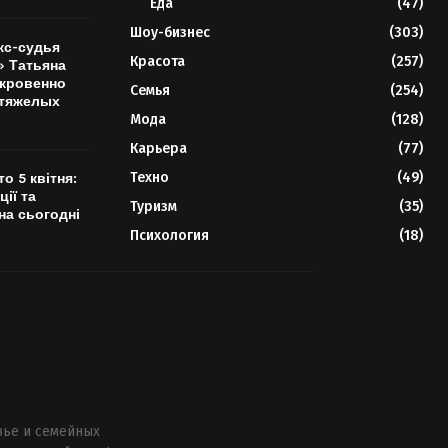
Еда
(47)
Шоу-бизнес
(303)
кс-судья
Красота
(257)
 Татьяна
кровенно
Семья
(254)
 тяжелых
Мода
(128)
Карьера
(77)
Техно
(49)
о 5 квітня:
ції та
Туризм
(35)
на сьогодні
Психология
(18)
вье и семейных