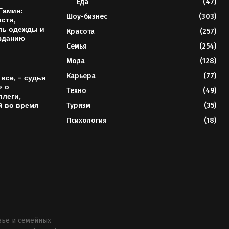
Еда
(47)
Гамин:
Шоу-бизнес
(303)
сти,
ль одежды и
Красота
(257)
зданию
Семья
(254)
Мода
(128)
Карьера
(77)
все, – судья
 о
Техно
(49)
ллеги,
й во время
Туризм
(35)
Психология
(18)
вье и семейных