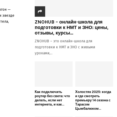
ыгон —
и звезде
ZNOHUB – онлайн-школа для
тела,
подготовки к НМТ и ЗНО: цены,
отзывы, курсы...
ZNOHUB – это онлайн-школа для
подготовки к НМТ и ЗНО с живыми
уроками,...
Как подключить
Холостяк 2025: когда
роутер без света: что
и где смотреть
делать, если нет
премьеру 14 сезона с
интернета, и как...
Тарасом
Цымбалюком...