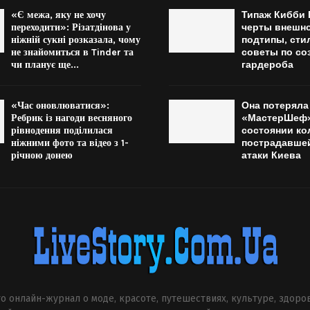
«Є межа, яку не хочу
Типаж Кибби 
переходити»: Різатдінова у
черты внешно
ніжній сукні розказала, чому
подтипы, сти
не знайомиться в Tinder та
советы по со
чи планує ще...
гардероба
«Час оновлюватися»:
Она потеряла 
Ребрик із нагоди весняного
«МастерШеф»
рівнодення поділилася
состоянии ко
ніжними фото та відео з 1-
пострадавше
річною донею
атаки Киева
о онлайн-журнал о моде, красоте, путешествиях, культуре, здоро