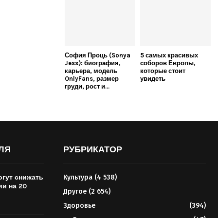
София Проць (Sonya
5 самых красивых
Jess): биография,
соборов Европы,
карьера, модель
которые стоит
OnlyFans, размер
увидеть
груди, рост и...
ЛЯ
РУБРИКАТОР
гут снижать
Культура
(4 538)
ии на 20
Другое
(2 654)
Здоровье
(394)