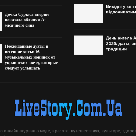
Вихідні у квіт
відпочиватим
Дочка Суркіса вперше
показала обличчя 3-
місячного сина
День ангела 
2025: даты, з
Неожиданные дуэты и
традиции
весенние хиты: 16
музыкальных новинок от
украинских звезд, которые
следует услышать
о онлайн-журнал о моде, красоте, путешествиях, культуре, здоро