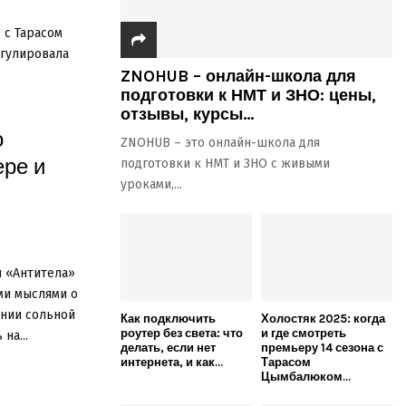
 с Тарасом
егулировала
ZNOHUB – онлайн-школа для
подготовки к НМТ и ЗНО: цены,
отзывы, курсы...
о
ZNOHUB – это онлайн-школа для
ере и
подготовки к НМТ и ЗНО с живыми
уроками,...
 «Антитела»
ми мыслями о
ании сольной
Как подключить
Холостяк 2025: когда
роутер без света: что
и где смотреть
на...
делать, если нет
премьеру 14 сезона с
интернета, и как...
Тарасом
Цымбалюком...