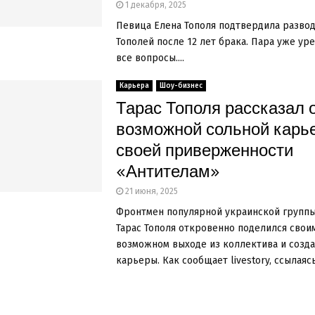
1 декабря, 2025
Певица Елена Тополя подтвердила развод
Тополей после 12 лет брака. Пара уже ур
все вопросы....
Карьера
Шоу-бизнес
Тарас Тополя рассказал 
возможной сольной карь
своей приверженности
«Антителам»
21 июня, 2025
Фронтмен популярной украинской группы
Тарас Тополя откровенно поделился свои
возможном выходе из коллектива и созд
карьеры. Как сообщает livestory, ссылаясь 