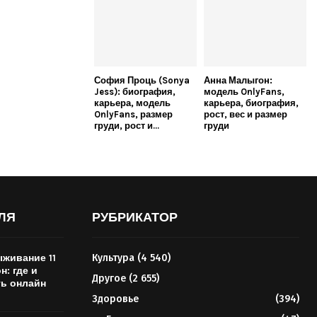
София Проць (Sonya
Анна Малыгон:
Jess): биография,
модель OnlyFans,
карьера, модель
карьера, биография,
OnlyFans, размер
рост, вес и размер
груди, рост и...
груди
ЛЯ
РУБРИКАТОР
живание 11
Культура
(4 540)
н: где и
Другое
(2 655)
ть онлайн
Здоровье
(394)