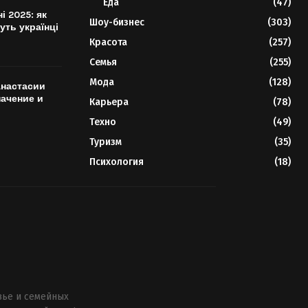
Еда
(47)
ні 2025: як
Шоу-бизнес
(303)
уть українці
Красота
(257)
Семья
(255)
Мода
(128)
Анастасии
начение и
Карьера
(78)
Техно
(49)
Туризм
(35)
Психология
(18)
вье и семейных