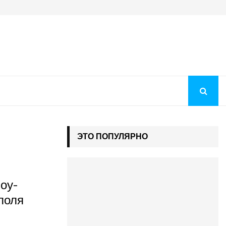
Преображение Господне 2026: история праздника, молитв
ЭТО ПОПУЛЯРНО
оу-
поля