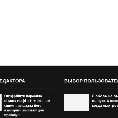
ЕДАКТОРА
ВЫБОР ПОЛЬЗОВАТЕ
Онуфрійчук наробила
Любовь на вы
ніжних селфі з 11-місячним
выпуск 6 сезо
сином і показала його
когда смотре
найпершу листівку для
прабабуні