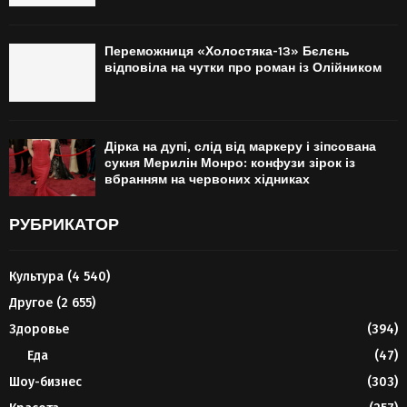
Переможниця «Холостяка-13» Бєлєнь
відповіла на чутки про роман із Олійником
Дірка на дупі, слід від маркеру і зіпсована
сукня Мерилін Монро: конфузи зірок із
вбранням на червоних хідниках
РУБРИКАТОР
Культура
(4 540)
Другое
(2 655)
Здоровье
(394)
Еда
(47)
Шоу-бизнес
(303)