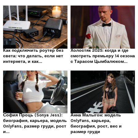
Как подключить роутер без
Холостяк 2025: когда и где
света: что делать, если нет
смотреть премьеру 14 сезона
интернета, и как...
с Тарасом Цымбалюком...
София Проць (Sonya Jess):
Анна Малыгон: модель
биография, карьера, модель
OnlyFans, карьера,
OnlyFans, размер груди, рост
биография, рост, вес и
и...
размер груди