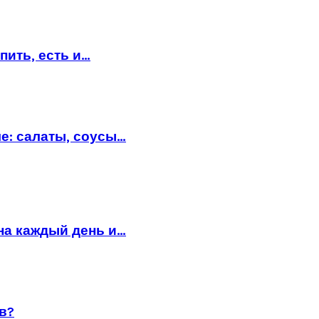
пить, есть и…
е: салаты, соусы…
на каждый день и…
в?