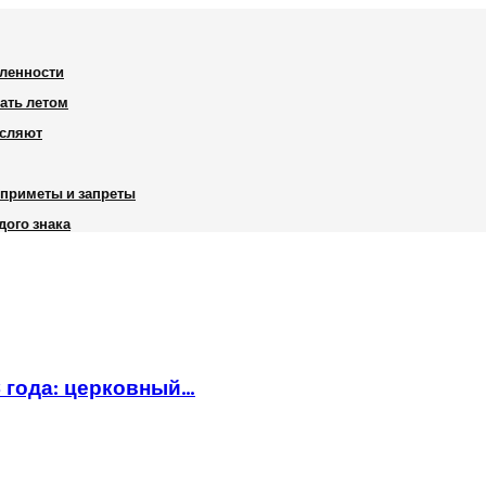
шленности
вать летом
исляют
, приметы и запреты
дого знака
6 года: церковный…