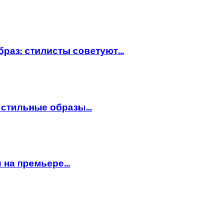
браз: стилисты советуют…
: стильные образы…
и на премьере…