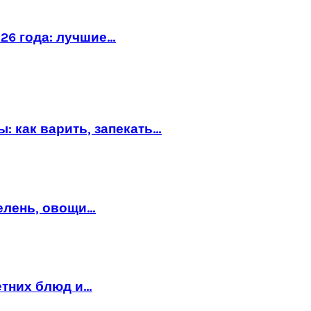
26 года: лучшие…
: как варить, запекать…
зелень, овощи…
етних блюд и…