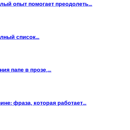
шлый опыт помогает преодолеть…
полный список…
ния папе в прозе,…
ине: фраза, которая работает…