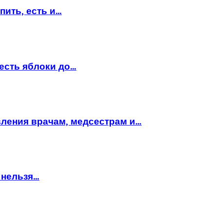
пить, есть и…
есть яблоки до…
вления врачам, медсестрам и…
 нельзя…