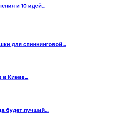
ления и 10 идей…
ушки для спиннинговой…
е в Киеве…
да будет лучший…