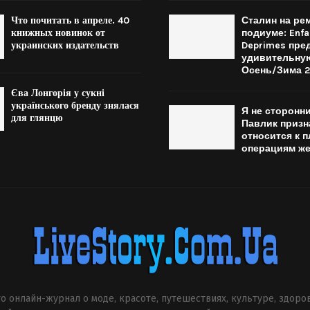
Что почитать в апреле. 40
Сталин на рем
книжных новинок от
подиуме: Enfa
украинских издательств
Deprimes пре
удивительну
Осень/Зима 
Єва Лонгорія у сукні
українського бренду знялася
Я не сторонни
для глянцю
Павлик призн
относится к 
операциям ж
о онлайн-журнал о моде, красоте, путешествиях, культуре, здоро