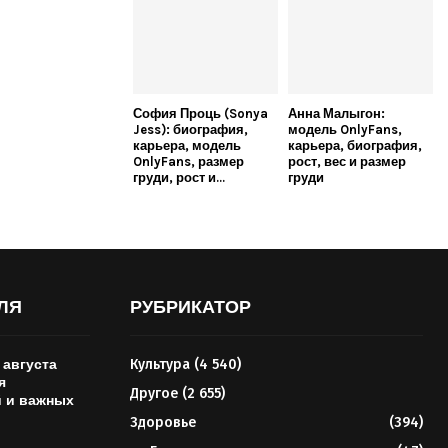
София Проць (Sonya
Анна Малыгон:
Jess): биография,
модель OnlyFans,
карьера, модель
карьера, биография,
OnlyFans, размер
рост, вес и размер
груди, рост и...
груди
ЛЯ
РУБРИКАТОР
 августа
Культура
(4 540)
я
Другое
(2 655)
 и важных
Здоровье
(394)