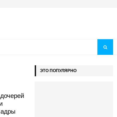
Преображение Господне 2026: история праздника, молитв
ЭТО ПОПУЛЯРНО
 дочерей
и
кадры