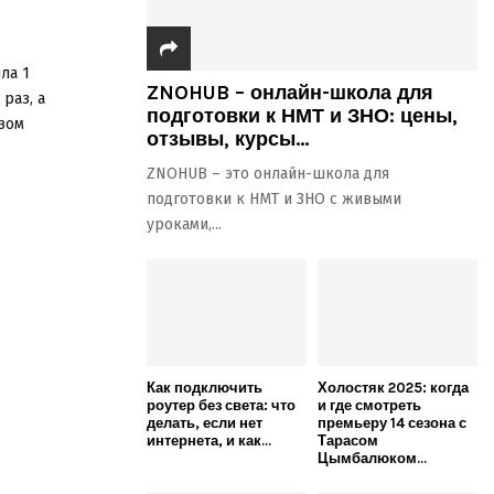
ла 1
ZNOHUB – онлайн-школа для
раз, а
подготовки к НМТ и ЗНО: цены,
зом
отзывы, курсы...
ZNOHUB – это онлайн-школа для
подготовки к НМТ и ЗНО с живыми
уроками,...
Как подключить
Холостяк 2025: когда
роутер без света: что
и где смотреть
делать, если нет
премьеру 14 сезона с
интернета, и как...
Тарасом
Цымбалюком...