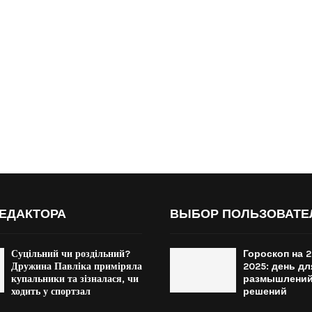
ЕДАКТОРА
ВЫБОР ПОЛЬЗОВАТЕ
Суцільний чи роздільний?
Гороскоп на 2
Дружина Павліка приміряла
2025: день дл
купальники та зізналася, чи
размышлений
ходить у спортзал
решений