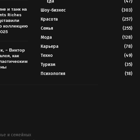
Еда
(47)
не и танк на
Шоу-бизнес
(303)
nts Riches
Красота
(257)
дставили
ю коллекцию
Семья
(255)
2025
Мода
(128)
Карьера
(78)
к, – Виктор
Техно
(49)
ался, как
пластическим
Туризм
(35)
ены
Психология
(18)
вье и семейных