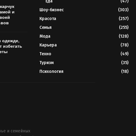
Еда
(47)
карчук
Шоу-бизнес
(303)
мамой и
своей
Красота
(257)
ьвов
Семья
(255)
Мода
(128)
в одежде,
Карьера
(78)
т избегать
веты
Техно
(49)
Туризм
(35)
Психология
(18)
вье и семейных