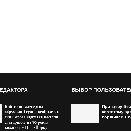
ЕДАКТОРА
ВЫБОР ПОЛЬЗОВАТЕ
Клінтони, «десертна
Принцесу Беа
обручка» і гучна вечірка: як
картатому аут
син Сороса відгуляв весілля
порівняли з л
зі старшою на 10 років
коханою у Нью-Йорку