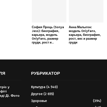
София Проць (Sonya
Анна Малыгон:
Jess): биография,
модель OnlyFans,
карьера, модель
карьера, биография,
OnlyFans, размер
рост, вес и размер
груди, рост и...
груди
ЛЯ
РУБРИКАТОР
тріс у
Культура
(4 540)
фіті
Другое
(2 655)
еді Ді. Фото
Здоровье
(394)