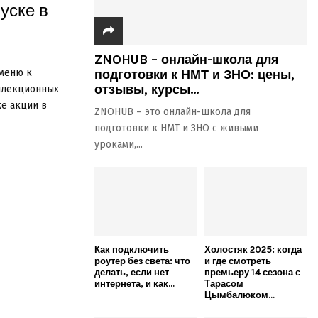
уске в
ZNOHUB – онлайн-школа для
 меню к
подготовки к НМТ и ЗНО: цены,
отзывы, курсы...
оллекционных
ке акции в
ZNOHUB – это онлайн-школа для
подготовки к НМТ и ЗНО с живыми
уроками,...
Как подключить
Холостяк 2025: когда
роутер без света: что
и где смотреть
делать, если нет
премьеру 14 сезона с
интернета, и как...
Тарасом
Цымбалюком...