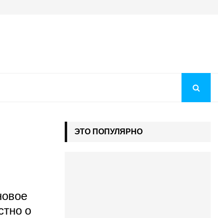
Преображение Господне 2026: история праздника, молитв
ЭТО ПОПУЛЯРНО
новое
стно о