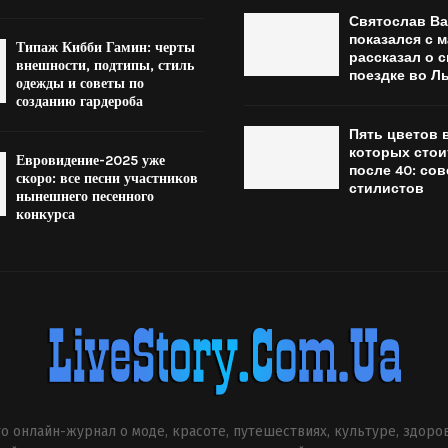
Святослав Ва
показался с 
Типаж Кибби Гамин: черты
рассказал о 
внешности, подтипы, стиль
поездке во Л
одежды и советы по
созданию гардероба
Пять цветов 
которых стои
Евровидение-2025 уже
после 40: со
скоро: все песни участников
стилистов
нынешнего песенного
конкурса
о онлайн-журнал о моде, красоте, путешествиях, культуре, здоро