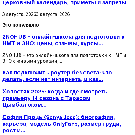
церковный календарь, приметы и запреты
3 августа, 2026
3 августа, 2026
Это популярно
ZNOHUB – онлайн-школа для подготовки к
НМТ и ЗНО: цены, отзывы, курсы...
ZNOHUB – это онлайн-школа для подготовки к НМТ и
ЗНО с живыми уроками,...
Как подключить роутер без света: что
делать, если нет интернета, и как...
Холостяк 2025: когда и где смотреть
премьеру 14 сезона с Тарасом
Цымбалюком...
София Проць (Sonya Jess): биография,
карьера, модель OnlyFans, размер груди,
рост и...