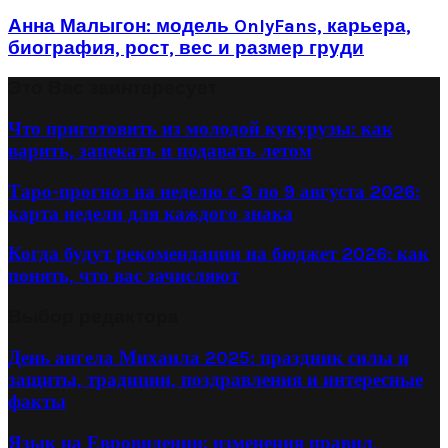
Анна Малыгон: модель OnlyFans, карьера,
биография, рост, вес и размер груди
Это Вас заинтересует
Что приготовить из молодой кукурузы: как
варить, запекать и подавать летом
Таро-прогноз на неделю с 3 по 9 августа 2026:
карта недели для каждого знака
Когда будут рекомендации на бюджет 2026: как
понять, что вас зачисляют
Выбор редактора
День ангела Михаила 2025: праздник силы и
защиты, традиции, поздравления и интересные
факты
Язык на Евровидении: изменения правил,