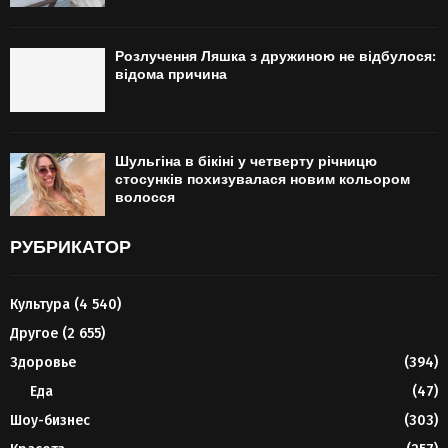
Розлучення Ляшка з дружиною не відбулося:
відома причина
Шульгіна в бікіні у четверту річницю
стосунків похизувалася новим кольором
волосся
РУБРИКАТОР
Культура
(4 540)
Другое
(2 655)
Здоровье
(394)
Еда
(47)
Шоу-бизнес
(303)