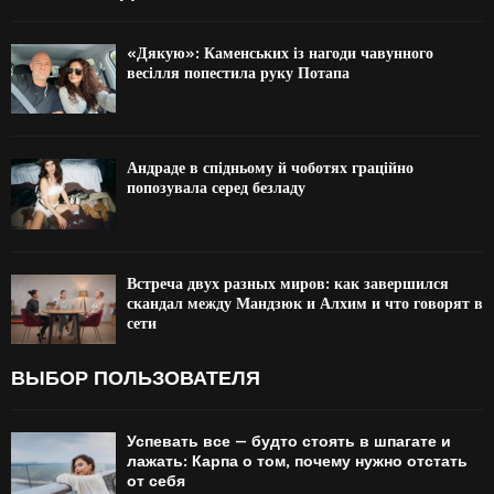
«Дякую»: Каменських із нагоди чавунного
весілля попестила руку Потапа
Андраде в спідньому й чоботях граційно
попозувала серед безладу
Встреча двух разных миров: как завершился
скандал между Мандзюк и Алхим и что говорят в
сети
ВЫБОР ПОЛЬЗОВАТЕЛЯ
Успевать все — будто стоять в шпагате и
лажать: Карпа о том, почему нужно отстать
от себя