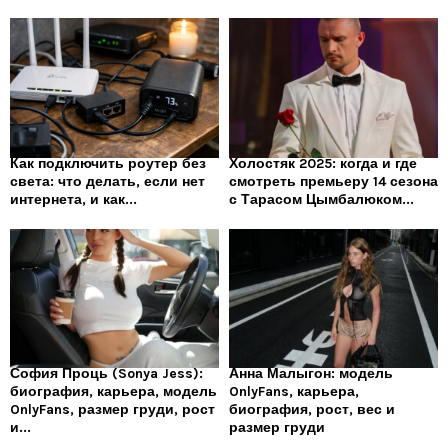
Как подключить роутер без
Холостяк 2025: когда и где
света: что делать, если нет
смотреть премьеру 14 сезона
интернета, и как...
с Тарасом Цымбалюком...
София Проць (Sonya Jess):
Анна Малыгон: модель
биография, карьера, модель
OnlyFans, карьера,
OnlyFans, размер груди, рост
биография, рост, вес и
и...
размер груди