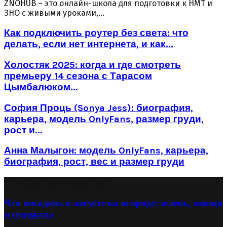
ZNOHUB – это онлайн-школа для подготовки к НМТ и
ЗНО с живыми уроками,...
Как подключить роутер без света: что
делать, если нет интернета, и как...
Холостяк 2025: когда и где смотреть
премьеру 14 сезона с Тарасом
Цымбалюком...
София Проць (Sonya Jess): биография,
карьера, модель OnlyFans, размер груди,
рост и...
Анна Малыгон: модель OnlyFans, карьера,
биография, рост, вес и размер груди
Это Вас заинтересует
Что посадить в августе на огороде: зелень, овощи
и сидераты