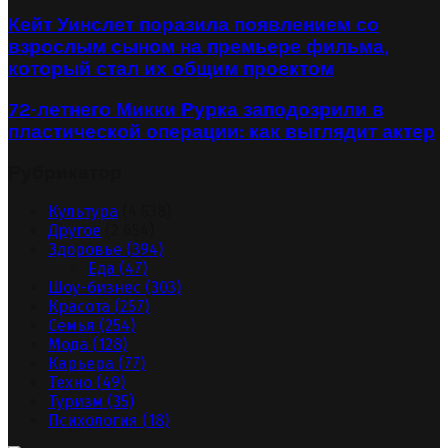
Кейт Уинслет поразила появлением со
взрослым сыном на премьере фильма,
который стал их общим проектом
72-летнего Микки Рурка заподозрили в
пластической операции: как выглядит актер
Рубрикатор
Культура
(4 538)
Другое
(2 654)
Здоровье
(394)
Еда
(47)
Шоу-бизнес
(303)
Красота
(257)
Семья
(254)
Мода
(128)
Карьера
(77)
Техно
(49)
Туризм
(35)
Психология
(18)