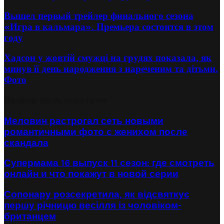
Вышел первый трейлер финального сезона
«Игра в кальмара». Премьера состоится в этом
году
Хадсон у жовтій смужці на грудях показала, як
минув її день народження з нареченим та дітьми.
Фото
Выбор пользователя
Меловин растрогал сеть новыми
романтичными фото с женихом после
скандала
Супермама 16 выпуск 11 сезон: где смотреть
онлайн и что покажут в новой серии
Сопонару розсекретила, як відсвяткує
першу річницю весілля із чоловіком-
британцем