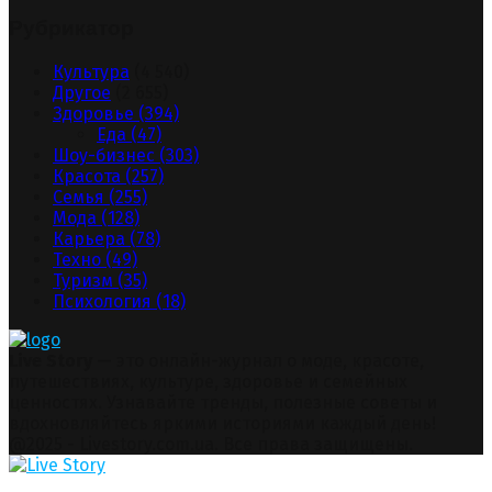
Рубрикатор
Культура
(4 540)
Другое
(2 655)
Здоровье
(394)
Еда
(47)
Шоу-бизнес
(303)
Красота
(257)
Семья
(255)
Мода
(128)
Карьера
(78)
Техно
(49)
Туризм
(35)
Психология
(18)
Live Story
— это онлайн-журнал о моде, красоте,
путешествиях, культуре, здоровье и семейных
ценностях. Узнавайте тренды, полезные советы и
вдохновляйтесь яркими историями каждый день!
Facebook
Twitter
Instagram
Pinterest
Youtube
Snapchat
@2025 - Livestory.com.ua. Все права защищены.
Facebook
Twitter
Instagram
Pinterest
Youtube
Snapchat