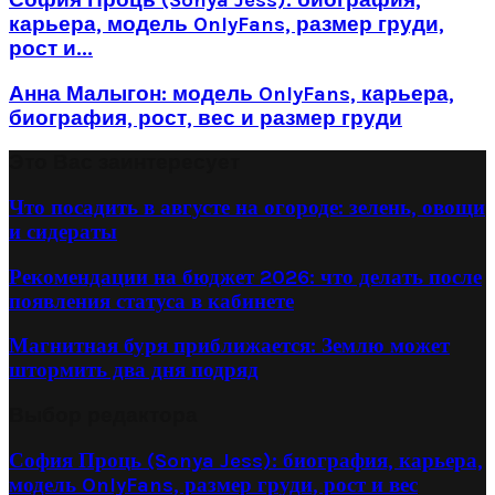
карьера, модель OnlyFans, размер груди,
рост и...
Анна Малыгон: модель OnlyFans, карьера,
биография, рост, вес и размер груди
Это Вас заинтересует
Что посадить в августе на огороде: зелень, овощи
и сидераты
Рекомендации на бюджет 2026: что делать после
появления статуса в кабинете
Магнитная буря приближается: Землю может
штормить два дня подряд
Выбор редактора
София Проць (Sonya Jess): биография, карьера,
модель OnlyFans, размер груди, рост и вес