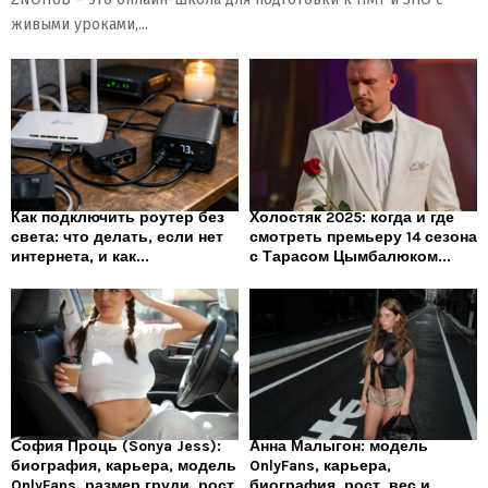
живыми уроками,...
Как подключить роутер без
Холостяк 2025: когда и где
света: что делать, если нет
смотреть премьеру 14 сезона
интернета, и как...
с Тарасом Цымбалюком...
София Проць (Sonya Jess):
Анна Малыгон: модель
биография, карьера, модель
OnlyFans, карьера,
OnlyFans, размер груди, рост
биография, рост, вес и