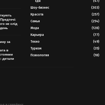
Еда
(47)
о
Шоу-бизнес
(303)
Красота
(257)
яткують
 Предтечі:
Семья
(254)
го не слід
 день
Мода
(128)
Карьера
(77)
Техно
(49)
ину за
Туризм
(35)
ата в
стоянии
Психология
(18)
: детали
вье и семейных