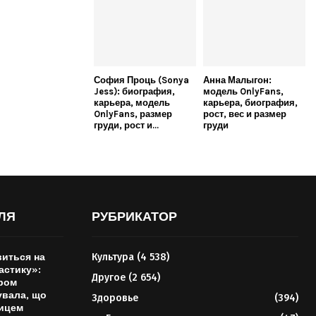
София Проць (Sonya
Анна Малыгон:
Jess): биография,
модель OnlyFans,
карьера, модель
карьера, биография,
OnlyFans, размер
рост, вес и размер
груди, рост и...
груди
ЛЯ
РУБРИКАТОР
иться на
Культура
(4 538)
астику»:
Другое
(2 654)
ром
вала, що
Здоровье
(394)
лицем