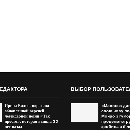
ЕДАКТОРА
ВЫБОР ПОЛЬЗОВАТЕ
Ирина Билык поразила
«Мадонна див
обновленной версией
свою нову пл
легендарной песни «Так
Монро з гумо
просто», которая вышла 30
продемонстру
лет назад
зробила з її 