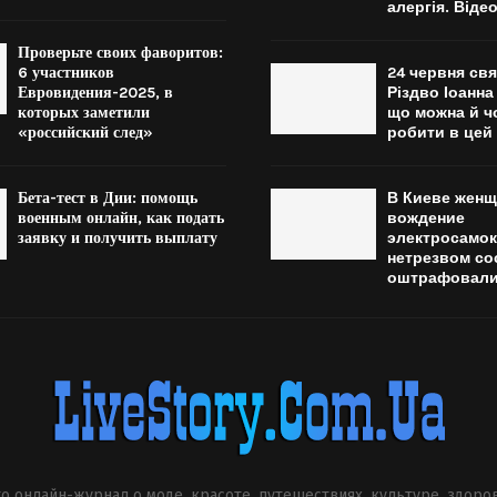
алергія. Віде
Проверьте своих фаворитов:
6 участников
24 червня св
Евровидения-2025, в
Різдво Іоанна
которых заметили
що можна й чо
«российский след»
робити в цей
Бета-тест в Дии: помощь
В Киеве женщ
военным онлайн, как подать
вождение
заявку и получить выплату
электросамок
нетрезвом со
оштрафовали
о онлайн-журнал о моде, красоте, путешествиях, культуре, здоро