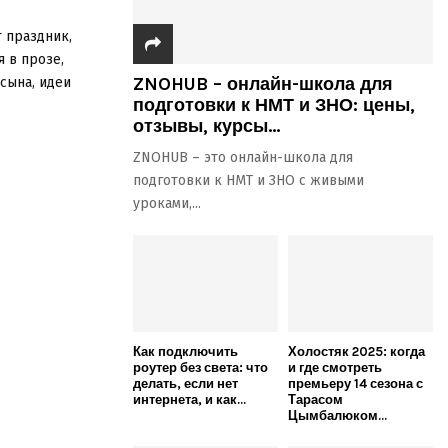
т праздник,
 в прозе,
ZNOHUB – онлайн-школа для
сына, идеи
подготовки к НМТ и ЗНО: цены,
отзывы, курсы...
ZNOHUB – это онлайн-школа для
подготовки к НМТ и ЗНО с живыми
уроками,...
Как подключить
Холостяк 2025: когда
роутер без света: что
и где смотреть
делать, если нет
премьеру 14 сезона с
интернета, и как...
Тарасом
Цымбалюком...