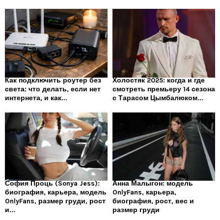
Как подключить роутер без
Холостяк 2025: когда и где
света: что делать, если нет
смотреть премьеру 14 сезона
интернета, и как...
с Тарасом Цымбалюком...
София Проць (Sonya Jess):
Анна Малыгон: модель
биография, карьера, модель
OnlyFans, карьера,
OnlyFans, размер груди, рост
биография, рост, вес и
и...
размер груди