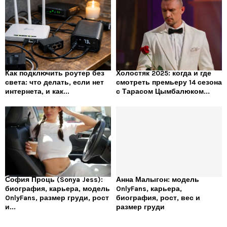
Как подключить роутер без
Холостяк 2025: когда и где
света: что делать, если нет
смотреть премьеру 14 сезона
интернета, и как...
с Тарасом Цымбалюком...
София Проць (Sonya Jess):
Анна Малыгон: модель
биография, карьера, модель
OnlyFans, карьера,
OnlyFans, размер груди, рост
биография, рост, вес и
и...
размер груди