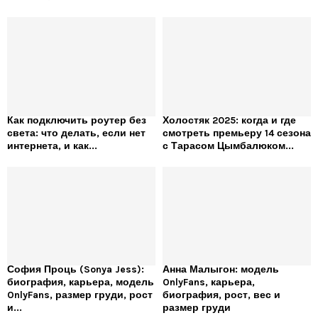
Как подключить роутер без
Холостяк 2025: когда и где
света: что делать, если нет
смотреть премьеру 14 сезона
интернета, и как...
с Тарасом Цымбалюком...
София Проць (Sonya Jess):
Анна Малыгон: модель
биография, карьера, модель
OnlyFans, карьера,
OnlyFans, размер груди, рост
биография, рост, вес и
и...
размер груди