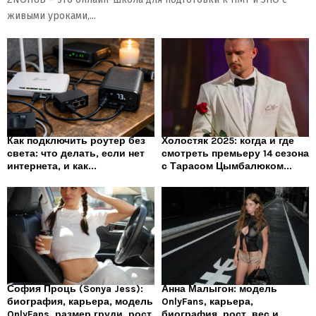
живыми уроками,...
Как подключить роутер без
Холостяк 2025: когда и где
света: что делать, если нет
смотреть премьеру 14 сезона
интернета, и как...
с Тарасом Цымбалюком...
София Проць (Sonya Jess):
Анна Малыгон: модель
биография, карьера, модель
OnlyFans, карьера,
OnlyFans, размер груди, рост
биография, рост, вес и