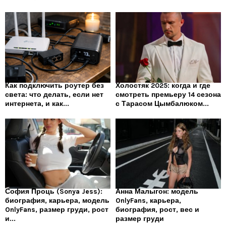
Как подключить роутер без
Холостяк 2025: когда и где
света: что делать, если нет
смотреть премьеру 14 сезона
интернета, и как...
с Тарасом Цымбалюком...
София Проць (Sonya Jess):
Анна Малыгон: модель
биография, карьера, модель
OnlyFans, карьера,
OnlyFans, размер груди, рост
биография, рост, вес и
и...
размер груди