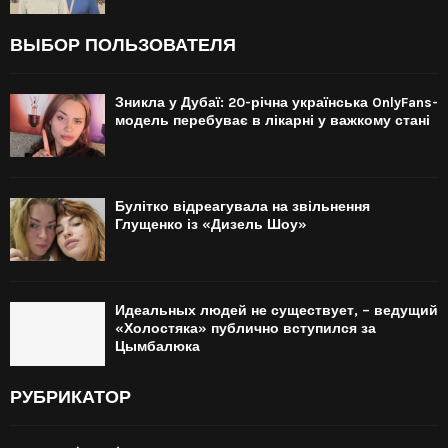
ВЫБОР ПОЛЬЗОВАТЕЛЯ
Зникла у Дубаї: 20-річна українська OnlyFans-
модель перебуває в лікарні у важкому стані
Булітко відреагувала на звільнення
Глущенко із «Дизель Шоу»
Идеальных людей не существует, – ведущий
«Холостяка» публично вступился за
Цымбалюка
РУБРИКАТОР