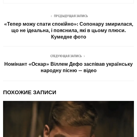
ПРЕДЫДУЩАЯ ЗАПИСЬ
«Тепер можу спати спокійно»: Сопонару змирилася,
що не ідеальна, і пояснила, які в цьому плюси.
Кумедне фото
СЛЕДУЮЩАЯ ЗАПИСЬ
Номінант «Оскар» Віллем Дефо заспівав українську
народну пісню — відео
ПОХОЖИЕ ЗАПИСИ