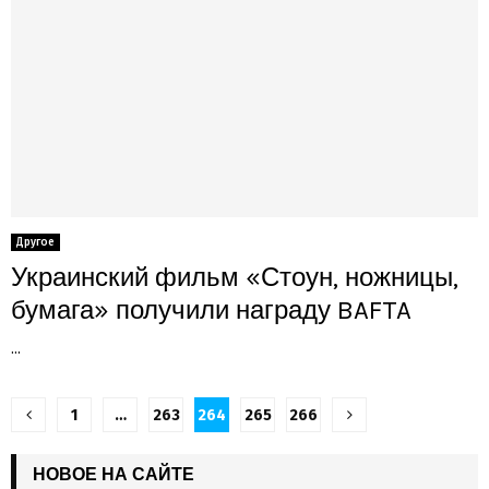
Другое
Украинский фильм «Стоун, ножницы,
бумага» получили награду BAFTA
...
Пагинация
1
…
263
264
265
266
записей
НОВОЕ НА САЙТЕ