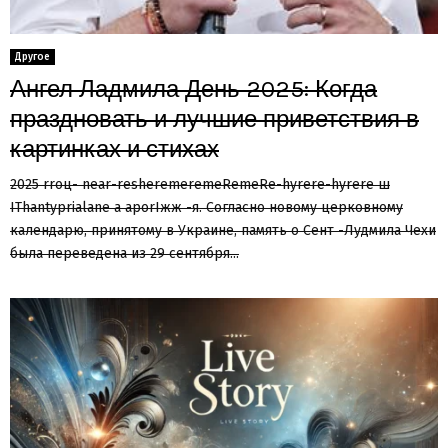
Другое
Ангел Ладмила День 2025: Когда
праздновать и лучшие приветствия в
картинках и стихах
2025 rroц- near-resheremeremeRemeRe-hyrere-hyrere ш
IThantyprialane a aporIжж -я. Согласно новому церковному
календарю, принятому в Украине, память о Сент -Лудмила Чехи
была переведена из 29 сентября...