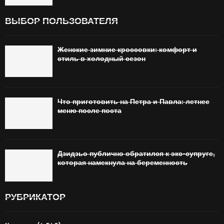
ВЫБОР ПОЛЬЗОВАТЕЛЯ
Женские зимние кроссовки: комфорт и
стиль в холодный сезон
Что приготовить на Петра и Павла: летнее
меню после поста
Дзидзьо публично обратился к экс-супруге,
которая намекнула на беременность
РУБРИКАТОР