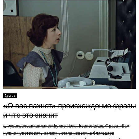
Другое
«О вас пахнет» происхождение фразы
и что это значит
ц-vyslowlюvannannanemhyhno riзniх koantekstaх. Фраза «Вам
нужно чувствовать запах» , стала известна благодаря