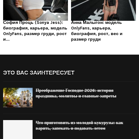
София Проць (Sonya Jess):
Анна Малыгон: модель
биография, карьера, модель
OnlyFans, карьера,
OnlyFans, размер груди, рост
биография, рост, вес и
и...
размер груди
ЭТО ВАС ЗАИНТЕРЕСУЕТ
Преображение Господне 2026: история
праздника, молитвы и главные запреты
Что приготовить из молодой кукурузы: как
варить, запекать и подавать летом