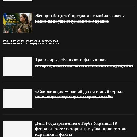
Женщин без детей предлагают мобилизовать:
какие идеи уже обсуждают в Украине
ВЫБОР РЕДАКТОРА
Трансжиры, «Е-шки» и фальшивая
экопродукция: как читать этикетки на продуктах
«Сокровища» — новый детективный сериал
2026 года: когда и где смотреть онлайн
День Государственного Герба Украины 19
февраля 2026: история трезубца, приветствие
картинки и факты