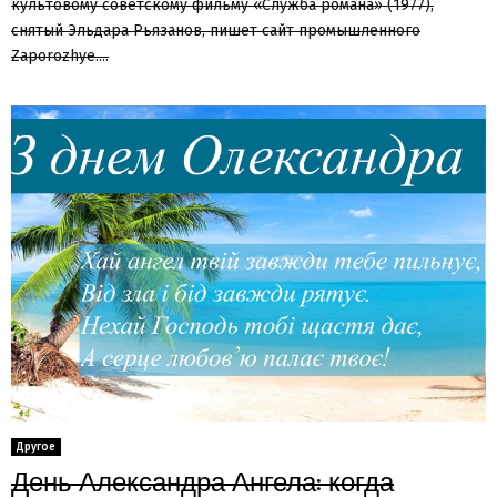
культовому советскому фильму «Служба романа» (1977),
снятый Эльдара Рьязанов, пишет сайт промышленного
Zaporozhye....
Другое
День Александра Ангела: когда