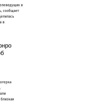
телеведущих в
ь, сообщает
оделилась
а в
онро
об
логерка
,
чали
 близкая