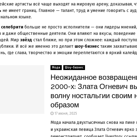
ейские артисты всё чаще выходят на мировую арену, доказывая, ч
ь
не имеет границ. Главное — талант, труд и умение говорить с ау
нальном языке.
е
селебрити
больше не просто исполнители — они лидеры мнений,
 и даже общественные деятели. Они влияют на вкусы, поведение
юдей. Мир
звёзд
стал ближе, но при этом сложнее: каждый поступо
ублики. И всё же именно это делает
шоу-бизнес
таким захватыва
нь, где слава, творчество и эмоции переплетаются в яркий калейд
Мода
Шоу-бизнес
Неожиданное возвращен
2000-х: Злата Огневич в
волну ностальгии своим
образом
17 июня, 2025
Мода начала двухтысячных снова на пике 
и украинская певица Злата Огневич ярко 
демонстрирует, сообщает livestory, ссыла