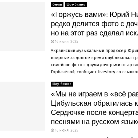
Семья
Шоу-бизнес
«Горжусь вами»: Юрий Н
редко делится фото с до
но на этот раз сделал ис
16 июня, 2025
Украинский музыкальный продюсер Юри
впервые за долгое время опубликовал тр
семейное фото с двумя дочерьми от арти
Горбачёвой, сообщает livestory со ссылкой 
Шоу-бизнес
«Мы не играем в «всё ра
Цибульская обратилась к
Сердючке после концерта
песнями на русском язык
16 июня, 2025