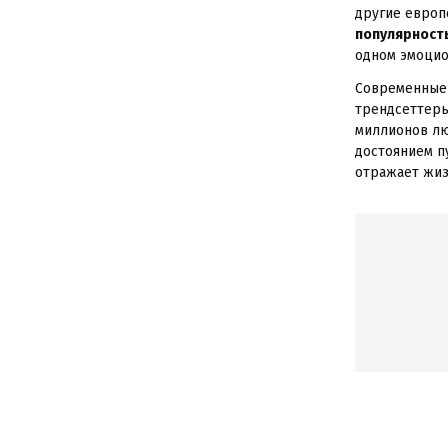
другие европ
популярност
одном эмоцио
Современны
трендсеттеры
миллионов л
достоянием п
отражает жиз