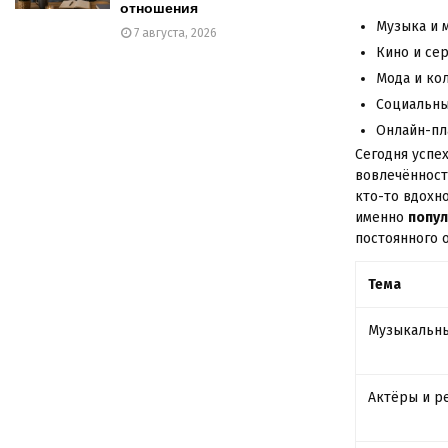
отношения
Музыка и 
7 августа, 2026
Кино и се
Мода и ко
Социальны
Онлайн-пл
Сегодня успе
вовлечённост
кто-то вдохн
именно
попу
постоянного 
Тема
Музыкальны
Актёры и р