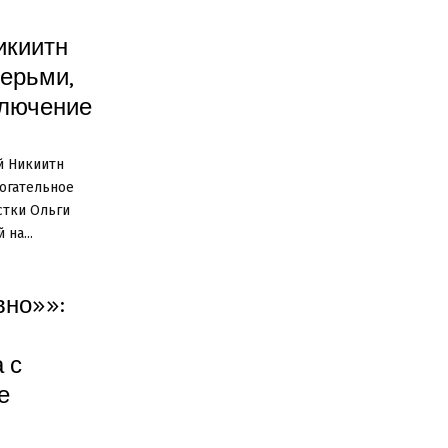
икиитн
черьми,
ключение
й Никиитн
огательное
стки Ольги
на...
вно»»:
 с
е