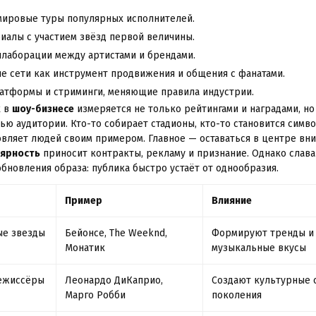
мировые туры популярных исполнителей.
риалы с участием звёзд первой величины.
ллаборации между артистами и брендами.
е сети как инструмент продвижения и общения с фанатами.
атформы и стриминги, меняющие правила индустрии.
х в
шоу-бизнесе
измеряется не только рейтингами и наградами, но
ью аудитории. Кто-то собирает стадионы, кто-то становится симво
овляет людей своим примером. Главное — оставаться в центре вни
лярность
приносит контракты, рекламу и признание. Однако слава
обновления образа: публика быстро устаёт от однообразия.
Пример
Влияние
е звезды
Бейонсе, The Weeknd,
Формируют тренды и
Монатик
музыкальные вкусы
ежиссёры
Леонардо ДиКаприо,
Создают культурные 
Марго Робби
поколения