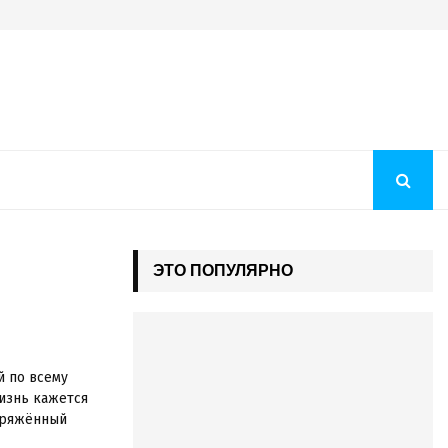
Преображение Господне 2026: история праздника, молитв
ЭТО ПОПУЛЯРНО
й по всему
жизнь кажется
апряжённый