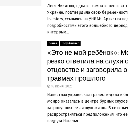
Леся Никитюк, одна из самых известных 
Украине, подтвердила свою беременност
livestory, ссылаясь на УНИАН. Артистка п
подробностями этого волшебного период
интервью...
Семья
Шоу-бизнес
«Это не мой ребёнок»: М
резко ответила на слухи 
отцовстве и заговорила о
травмах прошлого
16 июня, 2025
Известная украинская травести-дива и б
Монро оказалась в центре бурных слухов
затронувших её личную жизнь. В сети на
распространяться предположения, что её
подруга Наталья...