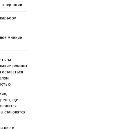
 тенденции
 карьеру
ное мнение
еть за
 какие романы
 оставаться
алом,
остью.
ми»,
рены, где
ановится
ы становятся
ьские и