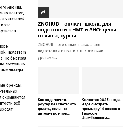
ого мнения.
енно поэтому
ны читателей
ZNOHUB – онлайн-школа для
 и что
подготовки к НМТ и ЗНО: цены,
артистов —
отзывы, курсы...
ZNOHUB – это онлайн-школа для
перь
подготовки к НМТ и ЗНО с живыми
ok, Instagram
уроками,...
в. Но быстрая
но постоянно
ивные
звезды
ные бренды,
рительных
ом скрываются
Как подключить
Холостяк 2025: когда
итости всё
роутер без света: что
и где смотреть
делать, если нет
премьеру 14 сезона с
выходят
интернета, и как...
Тарасом
Цымбалюком...