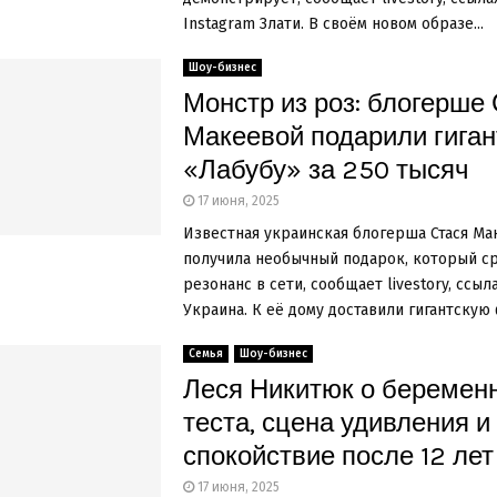
Instagram Злати. В своём новом образе...
Шоу-бизнес
Монстр из роз: блогерше
Макеевой подарили гиган
«Лабубу» за 250 тысяч
17 июня, 2025
Известная украинская блогерша Стася Ма
получила необычный подарок, который с
резонанс в сети, сообщает livestory, ссыл
Украина. К её дому доставили гигантскую 
Семья
Шоу-бизнес
Леся Никитюк о беременн
теста, сцена удивления и
спокойствие после 12 лет
17 июня, 2025