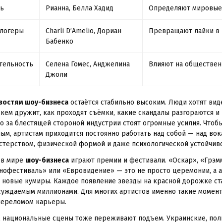
ль
Рианна, Белла Хадид
Определяют мировые
блогеры
Charli D’Amelio, Дориан
Превращают лайки в
Бабенко
тельность
Селена Гомес, Анджелина
Влияют на обществен
Джоли
востям шоу-бизнеса
остаётся стабильно высоким. Люди хотят вид
с кем дружит, как проходят съёмки, какие скандалы разгораются и
Но за блестящей стороной индустрии стоят огромные усилия. Чтобы
ым, артистам приходится постоянно работать над собой — над вок
стерством, физической формой и даже психологической устойчив
 в мире
шоу-бизнеса
играют премии и фестивали. «Оскар», «Грэм
нофестиваль» или «Евровидение» — это не просто церемонии, а а
новые кумиры. Каждое появление звезды на красной дорожке ст
суждаемым миллионами. Для многих артистов именно такие момент
переломом карьеры.
 национальные сцены тоже переживают подъем. Украинские, пол