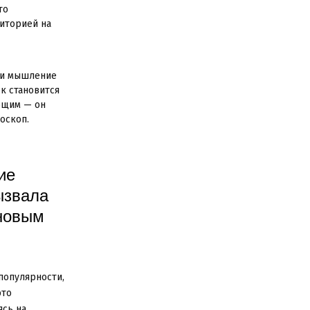
то
диторией на
 и мышление
к становится
ющим — он
оскоп.
ие
ызвала
 новым
популярности,
это
ясь на