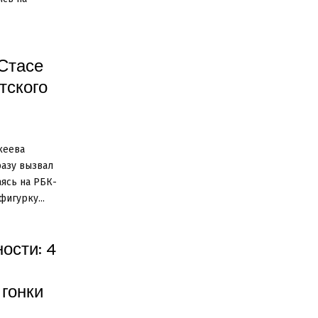
 Стасе
тского
кеева
разу вызвал
аясь на РБК-
фигурку...
ости: 4
 гонки