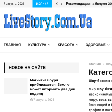
дряд
Рекомендации на бюджет 202
7 августа, 2026
МОЛНИЯ
ГЛАВНАЯ
КУЛЬТУРА
КРАСОТА
ЗДОРОВЬЕ
Главная
Шоу
НОВОЕ НА САЙТЕ
Катег
Магнитная буря
Шоу-бизнес: 
приближается: Землю
может штормить два дня
Мир
шоу-биз
подряд
нескончаемый
миру, ведь
се
7 августа, 2026
блестящей и 
график и пос