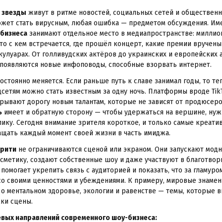
е
звезды
живут в ритме новостей, социальных сетей и общественн
жет стать вирусным, любая ошибка — предметом обсуждения. Им
-бизнеса
занимают отдельное место в медиапространстве: миллио
кто с кем встречается, где прошёл концерт, какие премии вручены
кулуарах. От голливудских актёров до украинских и европейских 
появляются новые инфоповоды, способные взорвать интернет.
остоянно меняется. Если раньше путь к славе занимал годы, то те
цсетям можно стать известным за одну ночь. Платформы вроде TikT
крывают дорогу новым талантам, которые не зависят от продюсеро
ь
имеет и обратную сторону — чтобы удержаться на вершине, нуж
лику. Сегодня внимание зрителя короткое, и только самые креат
щать каждый момент своей жизни в часть имиджа.
брити
не ограничиваются сценой или экраном. Они запускают мод
сметику, создают собственные шоу и даже участвуют в благотво
 помогает укрепить связь с аудиторией и показать, что за гламур
о своими ценностями и убеждениями. К примеру, мировые знамен
 о ментальном здоровье, экологии и равенстве — темы, которые 
мки сцены.
вых направлений современного шоу-бизнеса: