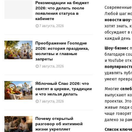
Рекомендации на бюджет
Современны
2026: что делать после
появления статуса в
Любой шаг мо
кабинете
новости шоу
хотят знать, 
7 августа, 2026
обсуждают в 
каждый день 
Преображение Господне
Шоу-бизнес
п
2026: история праздника,
молитвы и главные
благодаря со
запреты
и YouTube от
7 августа, 2026
популярност
удивлять пуб
умеют превра
Яблочный Спас 2026: что
святят в церкви, традиции
Многие
селе
и что нельзя делать
выпускают ко
проектах. Это
7 августа, 2026
живые люди с
чаще говорят
Почему открытый
далеко за ра
разговор об интимной
жизни укрепляет
Список ключе