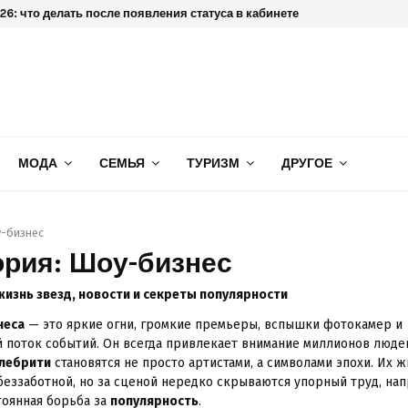
6: что делать после появления статуса в кабинете
МОДА
СЕМЬЯ
ТУРИЗМ
ДРУГОЕ
-бизнес
ория: Шоу-бизнес
жизнь звезд, новости и секреты популярности
неса
— это яркие огни, громкие премьеры, вспышки фотокамер и
 поток событий. Он всегда привлекает внимание миллионов люде
лебрити
становятся не просто артистами, а символами эпохи. Их 
беззаботной, но за сценой нередко скрываются упорный труд, н
тоянная борьба за
популярность
.