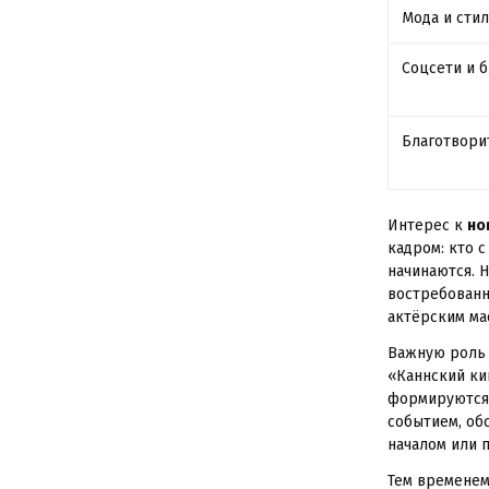
Мода и сти
Соцсети и 
Благотвори
Интерес к
но
кадром: кто 
начинаются. 
востребованн
актёрским ма
Важную роль
«Каннский ки
формируются 
событием, об
началом или 
Тем временем