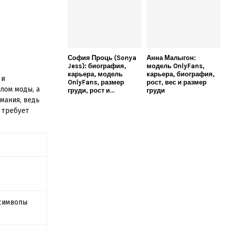
София Проць (Sonya
Анна Малыгон:
Jess): биография,
модель OnlyFans,
карьера, модель
карьера, биография,
 и
OnlyFans, размер
рост, вес и размер
лом моды, а
груди, рост и...
груди
мания, ведь
 требует
символы