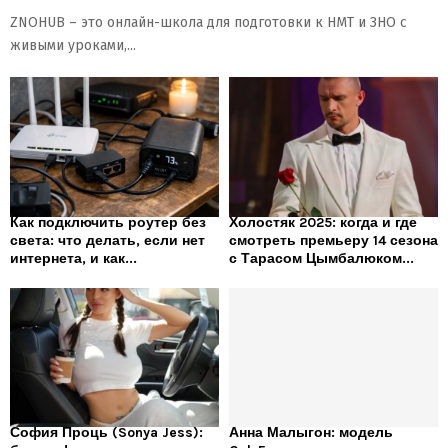
ZNOHUB – это онлайн-школа для подготовки к НМТ и ЗНО с
живыми уроками,...
Как подключить роутер без
Холостяк 2025: когда и где
света: что делать, если нет
смотреть премьеру 14 сезона
интернета, и как...
с Тарасом Цымбалюком...
София Проць (Sonya Jess):
Анна Малыгон: модель