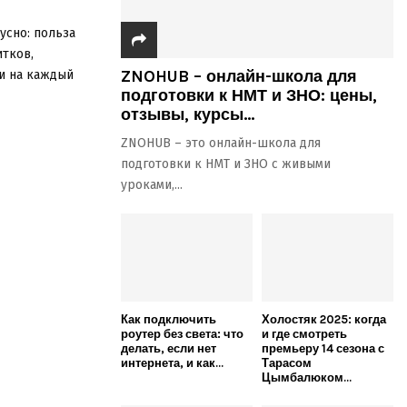
усно: польза
итков,
ZNOHUB – онлайн-школа для
еи на каждый
подготовки к НМТ и ЗНО: цены,
отзывы, курсы...
ZNOHUB – это онлайн-школа для
подготовки к НМТ и ЗНО с живыми
уроками,...
Как подключить
Холостяк 2025: когда
роутер без света: что
и где смотреть
делать, если нет
премьеру 14 сезона с
интернета, и как...
Тарасом
Цымбалюком...