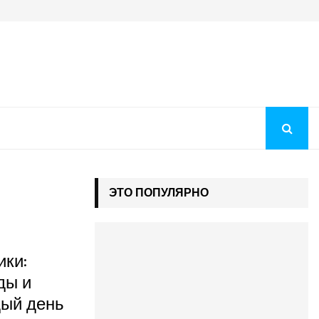
Преображение Господне 2026: история праздника, молитв
ЭТО ПОПУЛЯРНО
ики:
ды и
дый день