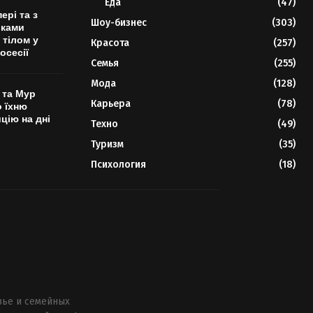
Еда
(47)
ері та з
Шоу-бизнес
(303)
шками
 тілом у
Красота
(257)
осесії
Семья
(255)
Мода
(128)
 та Мур
Карьера
(78)
о їхню
цію на дні
Техно
(49)
Туризм
(35)
Психология
(18)
вье и семейных