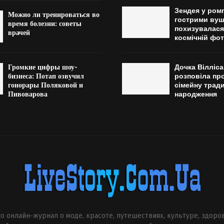
Зендея у ромп
Можно ли тренироваться во
гострими ву
время болезни: советы
похизувалася
врачей
космічній фот
Громкие цифры шоу-
Дочка Вілліса
бизнеса: Потап озвучил
розповіла пр
гонорары Поляковой и
сімейну тради
Пивоварова
народження
о онлайн-журнал о моде, красоте, путешествиях, культуре, здоро