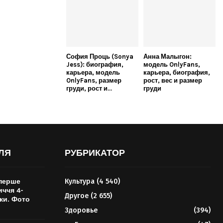
София Проць (Sonya
Анна Малыгон:
Jess): биография,
модель OnlyFans,
карьера, модель
карьера, биография,
OnlyFans, размер
рост, вес и размер
груди, рост и...
груди
ЛЯ
РУБРИКАТОР
перше
Культура
(4 540)
иччя 4-
Другое
(2 655)
ки. Фото
Здоровье
(394)