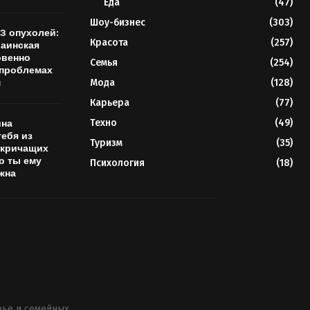
Еда
(47)
Шоу-бизнес
(303)
3 опухолей:
Красота
(257)
раинская
овенно
Семья
(254)
 проблемах
м
Мода
(128)
Карьера
(77)
Техно
(49)
ина
ебя из
Туризм
(35)
 кричащих
о ты ему
Психология
(18)
жна
вье и семейных