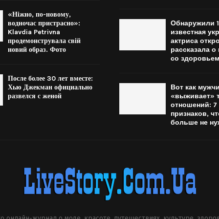
«Ніжно, по-новому,
водночас пристрасно»:
Обнаружили 1
Klavdia Petrivna
известная ук
продемонструвала свій
актриса откр
новий образ. Фото
рассказала о
со здоровье
После более 30 лет вместе:
Хью Джекман официально
Вот как мужч
развелся с женой
«выживает» т
отношений: 7
признаков, чт
больше не ну
о онлайн-журнал о моде, красоте, путешествиях, культуре, здоро