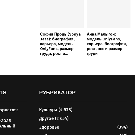
София Проць (Sonya
Анна Малыгон:
Jess): биография,
модель OnlyFans,
карьера, модель
карьера, биография,
OnlyFans, размер
рост, вес и размер
груди, рост и...
груди
ЛЯ
РУБРИКАТОР
оряется:
Культура
(4 538)
Другое
(2 654)
-2025
тальный
Здоровье
(394)