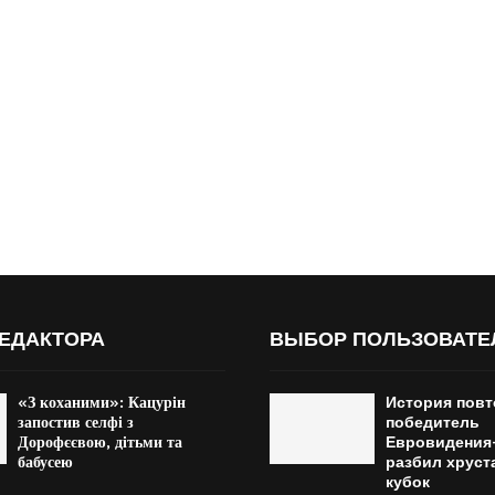
ЕДАКТОРА
ВЫБОР ПОЛЬЗОВАТЕ
«З коханими»: Кацурін
История повт
запостив селфі з
победитель
Дорофєєвою, дітьми та
Евровидения
бабусею
разбил хрус
кубок