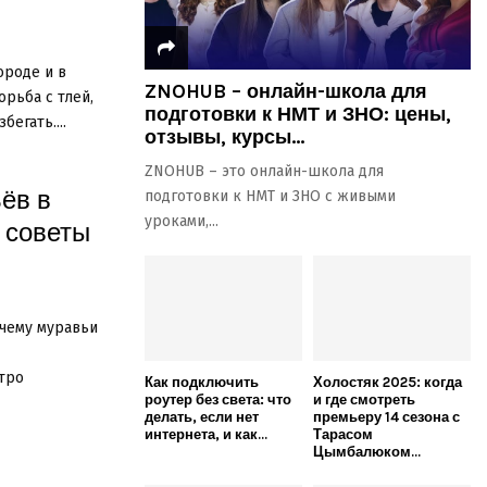
ороде и в
ZNOHUB – онлайн-школа для
орьба с тлей,
подготовки к НМТ и ЗНО: цены,
егать....
отзывы, курсы...
ZNOHUB – это онлайн-школа для
ёв в
подготовки к НМТ и ЗНО с живыми
уроками,...
 советы
очему муравьи
тро
Как подключить
Холостяк 2025: когда
роутер без света: что
и где смотреть
делать, если нет
премьеру 14 сезона с
интернета, и как...
Тарасом
Цымбалюком...