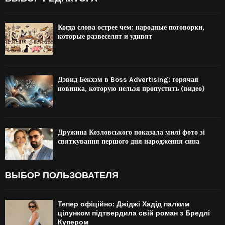
Когда слова острее чем: народные поговорки,
которые развеселят и удивят
Дэвид Бекхэм в Boss Advertising: горячая
новинка, которую нельзя пропустить (видео)
Дружина Козловського показала милі фото зі
святкування першого дня народження сина
ВЫБОР ПОЛЬЗОВАТЕЛЯ
Тепер офіційно: Джіджі Хадід палким
цілунком підтвердила свій роман з Бредлі
Купером