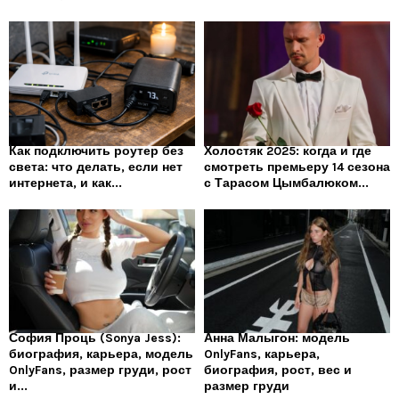
Как подключить роутер без
Холостяк 2025: когда и где
света: что делать, если нет
смотреть премьеру 14 сезона
интернета, и как...
с Тарасом Цымбалюком...
София Проць (Sonya Jess):
Анна Малыгон: модель
биография, карьера, модель
OnlyFans, карьера,
OnlyFans, размер груди, рост
биография, рост, вес и
и...
размер груди