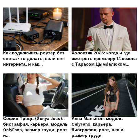
Как подключить роутер без
Холостяк 2025: когда и где
света: что делать, если нет
смотреть премьеру 14 сезона
интернета, и как...
с Тарасом Цымбалюком...
София Проць (Sonya Jess):
Анна Малыгон: модель
биография, карьера, модель
OnlyFans, карьера,
OnlyFans, размер груди, рост
биография, рост, вес и
и...
размер груди