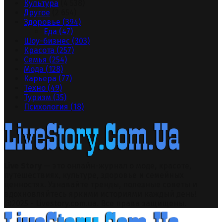
Культура
(4 538)
Другое
(2 654)
Здоровье
(394)
Еда
(47)
Шоу-бизнес
(303)
Красота
(257)
Семья
(254)
Мода
(128)
Карьера
(77)
Техно
(49)
Туризм
(35)
Психология
(18)
Live Story
— это онлайн-журнал о моде, красоте,
путешествиях, культуре, здоровье и семейных
ценностях. Узнавайте тренды, полезные советы и
вдохновляйтесь яркими историями каждый день!
Facebook
Twitter
Instagram
Pinterest
Youtube
Snapchat
@2025 - Livestory.com.ua. Все права защищены.