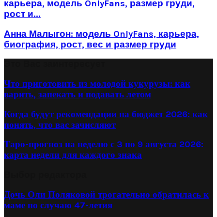
карьера, модель OnlyFans, размер груди,
рост и...
Анна Малыгон: модель OnlyFans, карьера,
биография, рост, вес и размер груди
Это Вас заинтересует
Что приготовить из молодой кукурузы: как
варить, запекать и подавать летом
Когда будут рекомендации на бюджет 2026: как
понять, что вас зачисляют
Таро-прогноз на неделю с 3 по 9 августа 2026:
карта недели для каждого знака
Выбор редактора
Дочь Оли Поляковой трогательно обратилась к
маме по случаю 47-летия