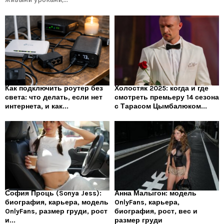
Как подключить роутер без
Холостяк 2025: когда и где
света: что делать, если нет
смотреть премьеру 14 сезона
интернета, и как...
с Тарасом Цымбалюком...
София Проць (Sonya Jess):
Анна Малыгон: модель
биография, карьера, модель
OnlyFans, карьера,
OnlyFans, размер груди, рост
биография, рост, вес и
и...
размер груди