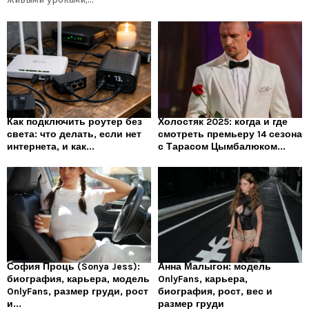
Как подключить роутер без
Холостяк 2025: когда и где
света: что делать, если нет
смотреть премьеру 14 сезона
интернета, и как...
с Тарасом Цымбалюком...
София Проць (Sonya Jess):
Анна Малыгон: модель
биография, карьера, модель
OnlyFans, карьера,
OnlyFans, размер груди, рост
биография, рост, вес и
и...
размер груди