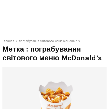
Главная
пограбування світового меню McDonald’s
Метка : пограбування
світового меню McDonald’s