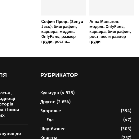
София Проць (Sonya
Анна Малыгон:
Jess): биография,
модель OnlyFans,
карьера, модель
карьера, биография,
OnlyFans, размер
рост, вес и размер
груди, рост и...
груди
ЛЯ
РУБРИКАТОР
сть»,
Культура
(4 538)
ладнощі
Другое
(2 654)
історія
а і Ірини
Здоровье
(394)
их
Еда
(47)
Шоу-бизнес
(303)
ернувся до
Красота
(257)