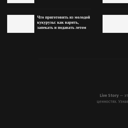
Что приготовить из молодой
кукурузы: как варить,
запекать и подавать летом
Live Story
— эт
ценностях. Узн