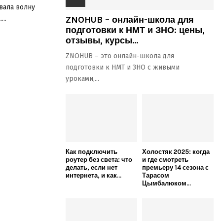
вала волну
..
ZNOHUB – онлайн-школа для
подготовки к НМТ и ЗНО: цены,
отзывы, курсы...
ZNOHUB – это онлайн-школа для
подготовки к НМТ и ЗНО с живыми
уроками,...
Как подключить
Холостяк 2025: когда
роутер без света: что
и где смотреть
делать, если нет
премьеру 14 сезона с
интернета, и как...
Тарасом
Цымбалюком...