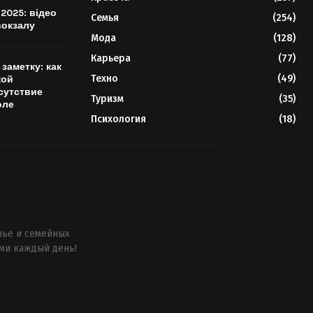
2025: відео
Семья
(254)
вокзалу
Мода
(128)
Карьера
(77)
заметку: как
Техно
(49)
кой
сутствие
Туризм
(35)
оле
Психология
(18)
вье и семейных
ми каждый день!