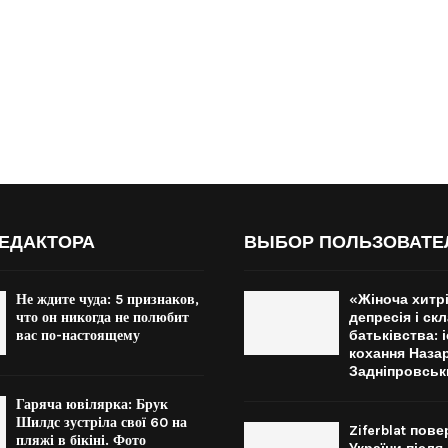
ЕДАКТОРА
ВЫБОР ПОЛЬЗОВАТЕ
Не ждите чуда: 5 признаков,
«Жіноча хитрі
что он никогда не полюбит
депресія і ск
вас по-настоящему
батьківства: 
кохання Назар
Задніпровськ
Гаряча ювілярка: Брук
Шилдс зустріла свої 60 на
Ziferblat пов
пляжі в бікіні. Фото