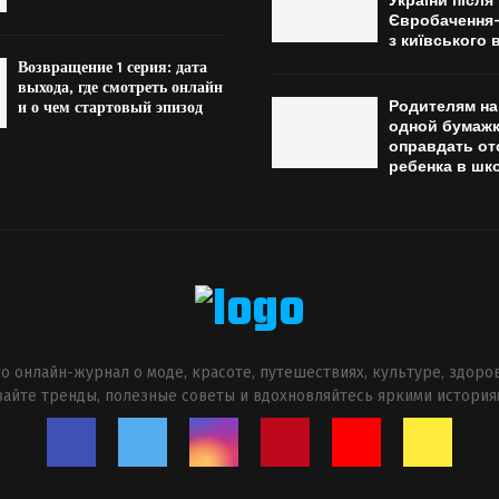
України після
Євробачення-
з київського 
Возвращение 1 серия: дата
выхода, где смотреть онлайн
Родителям на 
и о чем стартовый эпизод
одной бумаж
оправдать от
ребенка в шк
о онлайн-журнал о моде, красоте, путешествиях, культуре, здоро
авайте тренды, полезные советы и вдохновляйтесь яркими история