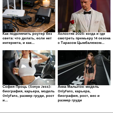
Как подключить роутер без
Холостяк 2025: когда и где
света: что делать, если нет
смотреть премьеру 14 сезона
интернета, и как...
с Тарасом Цымбалюком...
София Проць (Sonya Jess):
Анна Малыгон: модель
биография, карьера, модель
OnlyFans, карьера,
OnlyFans, размер груди, рост
биография, рост, вес и
и...
размер груди