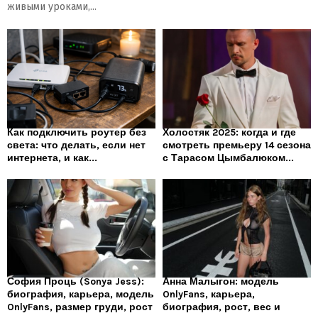
живыми уроками,...
Как подключить роутер без
Холостяк 2025: когда и где
света: что делать, если нет
смотреть премьеру 14 сезона
интернета, и как...
с Тарасом Цымбалюком...
София Проць (Sonya Jess):
Анна Малыгон: модель
биография, карьера, модель
OnlyFans, карьера,
OnlyFans, размер груди, рост
биография, рост, вес и