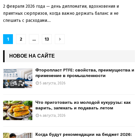
2 февраля 2026 года — день дипломатии, вдохновения и
приятных сюрпризов, когда важно держать баланс и не
спешить с расходами....
Пагинация
1
2
…
13
записей
НОВОЕ НА САЙТЕ
Фторопласт PTFE: свойства, преимущества и
применение в промышленности
5 августа, 2026
Что приготовить из молодой кукурузы: как
варить, запекать и подавать летом
4 августа, 2026
Когда будут рекомендации на бюджет 2026: