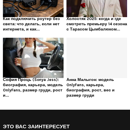
Как подключить роутер без
Холостяк 2025: когда и где
света: что делать, если нет
смотреть премьеру 14 сезона
интернета, и как...
с Тарасом Цымбалюком...
София Проць (Sonya Jess):
Анна Малыгон: модель
биография, карьера, модель
OnlyFans, карьера,
OnlyFans, размер груди, рост
биография, рост, вес и
и...
размер груди
ЭТО ВАС ЗАИНТЕРЕСУЕТ