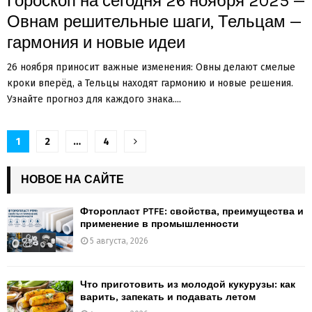
Гороскоп на сегодня 26 ноября 2025 —
Овнам решительные шаги, Тельцам —
гармония и новые идеи
26 ноября приносит важные изменения: Овны делают смелые
кроки вперёд, а Тельцы находят гармонию и новые решения.
Узнайте прогноз для каждого знака....
Пагинация
1
2
…
4
записей
НОВОЕ НА САЙТЕ
Фторопласт PTFE: свойства, преимущества и
применение в промышленности
5 августа, 2026
Что приготовить из молодой кукурузы: как
варить, запекать и подавать летом