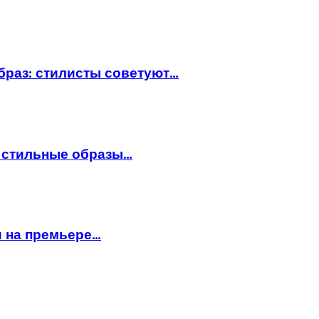
браз: стилисты советуют…
: стильные образы…
и на премьере…