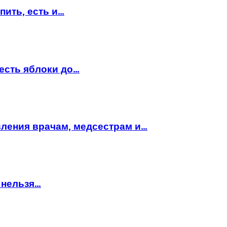
пить, есть и…
есть яблоки до…
вления врачам, медсестрам и…
 нельзя…