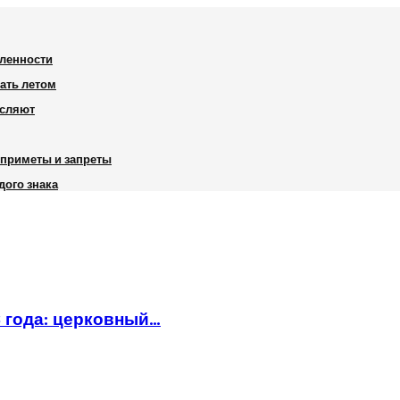
шленности
вать летом
исляют
, приметы и запреты
дого знака
6 года: церковный…