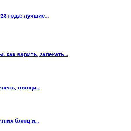
26 года: лучшие…
: как варить, запекать…
зелень, овощи…
етних блюд и…