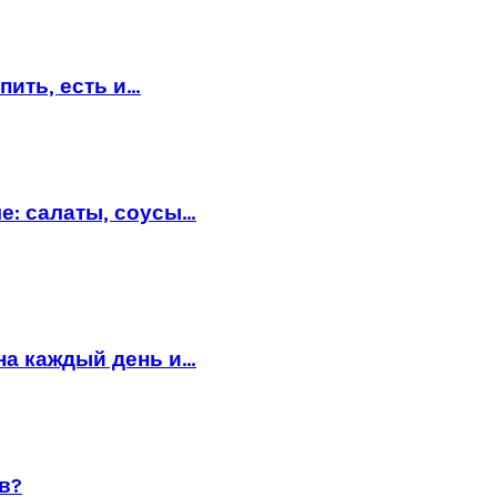
пить, есть и…
е: салаты, соусы…
на каждый день и…
в?