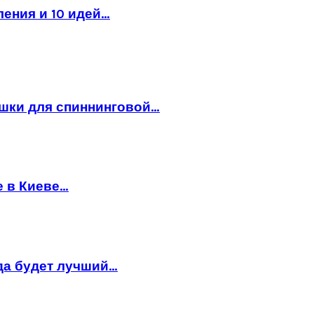
ления и 10 идей…
ушки для спиннинговой…
е в Киеве…
да будет лучший…