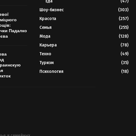
Еда
(47)
Шоу-бизнес
(303)
евої
Красота
(257)
 міцного
ощів:
Семья
(255)
ічки Падалко
лєва
Мода
(128)
Карьера
(78)
Техно
(49)
ева
од
Туризм
(35)
краинскую
ая
Психология
(18)
икток
вье и семейных