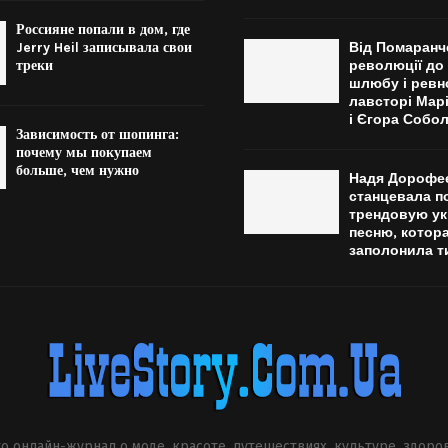
Россияне попали в дом, где
Jerry Heil записывала свои
Від Помаранч
треки
революції до
шлюбу і ревн
лавсторі Мар
і Єгора Собо
Зависимость от шопинга:
почему мы покупаем
больше, чем нужно
Надя Дорофе
станцевала п
трендовую у
песню, котор
заполонила т
о онлайн-журнал о моде, красоте, путешествиях, культуре, здоро