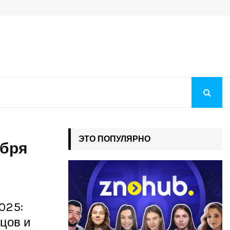
Преображение Господне 2026: история праздника, молитв
ЭТО ПОПУЛЯРНО
ября
025:
цов и