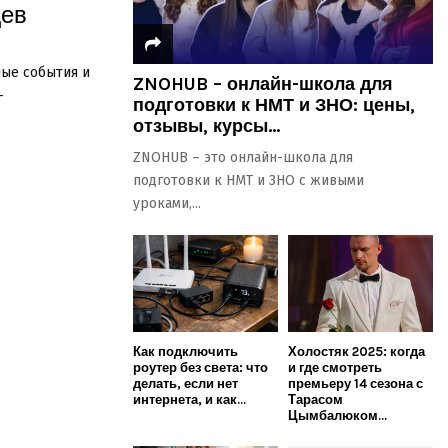
Дев
ные события и
ZNOHUB – онлайн-школа для
—
подготовки к НМТ и ЗНО: цены,
отзывы, курсы...
ZNOHUB – это онлайн-школа для
подготовки к НМТ и ЗНО с живыми
уроками,...
Как подключить
Холостяк 2025: когда
роутер без света: что
и где смотреть
делать, если нет
премьеру 14 сезона с
интернета, и как...
Тарасом
Цымбалюком...