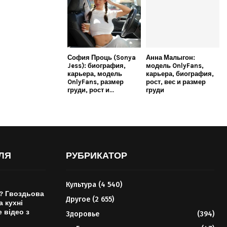
София Проць (Sonya
Анна Малыгон:
Jess): биография,
модель OnlyFans,
карьера, модель
карьера, биография,
OnlyFans, размер
рост, вес и размер
груди, рост и...
груди
ЛЯ
РУБРИКАТОР
Культура
(4 540)
? Гвоздьова
Другое
(2 655)
а кухні
 відео з
Здоровье
(394)