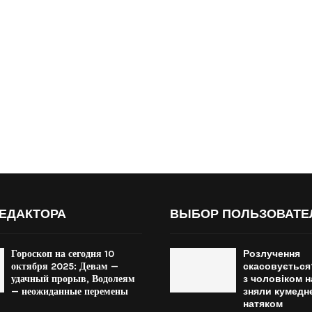
ЕДАКТОРА
ВЫБОР ПОЛЬЗОВАТЕ
Гороскоп на сегодня 10
Розлучення
октября 2025: Девам —
скасовується
удачный прорыв, Водолеям
з чоловіком н
— неожиданные перемены
зняли кумедне
натяком