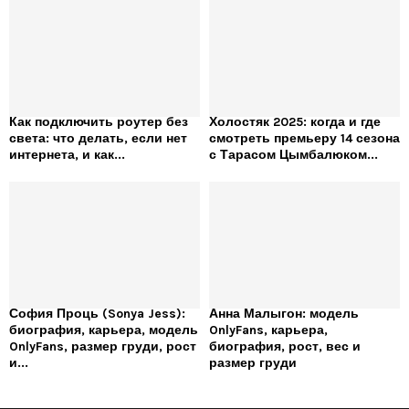
Как подключить роутер без
Холостяк 2025: когда и где
света: что делать, если нет
смотреть премьеру 14 сезона
интернета, и как...
с Тарасом Цымбалюком...
София Проць (Sonya Jess):
Анна Малыгон: модель
биография, карьера, модель
OnlyFans, карьера,
OnlyFans, размер груди, рост
биография, рост, вес и
и...
размер груди