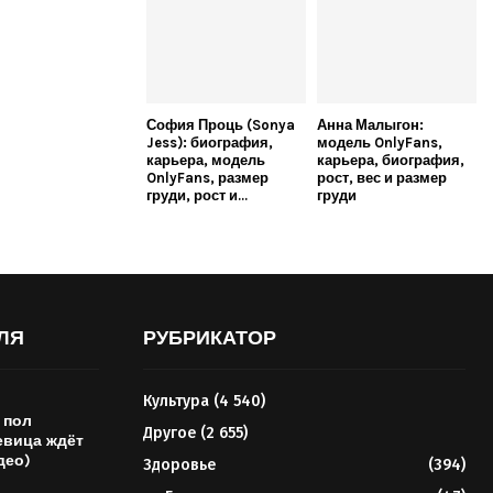
София Проць (Sonya
Анна Малыгон:
Jess): биография,
модель OnlyFans,
карьера, модель
карьера, биография,
OnlyFans, размер
рост, вес и размер
груди, рост и...
груди
ЛЯ
РУБРИКАТОР
Культура
(4 540)
 пол
Другое
(2 655)
евица ждёт
део)
Здоровье
(394)