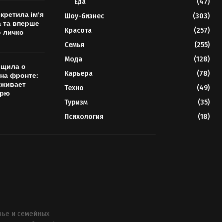
Еда
(47)
кретила ім’я
Шоу-бизнес
(303)
а та вперше
Красота
(257)
о личко
Семья
(255)
Мода
(128)
бщила о
Карьера
(78)
 на фронте:
еживает
Техно
(49)
ерю
Туризм
(35)
Психология
(18)
вье и семейных