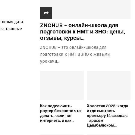
 новая дата
ZNOHUB – онлайн-школа для
ля, главные
подготовки к НМТ и ЗНО: цены,
отзывы, курсы...
ZNOHUB – это онлайн-школа для
подготовки к НМТ и ЗНО с живыми
уроками,...
Как подключить
Холостяк 2025: когда
роутер без света: что
и где смотреть
делать, если нет
премьеру 14 сезона с
интернета, и как...
Тарасом
Цымбалюком...