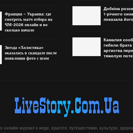
Добкіна розсе
Франция – Украина: где
1-річного син
смотреть матч отбора на
показала йог
ЧМ-2026 онлайн и во
сколько начало
Камалия соо
гибели брата
Звезда «Холостяка»
артистка пер
оказалась в скандале после
тяжелую пот
появления фото с псом
о онлайн-журнал о моде, красоте, путешествиях, культуре, здоро