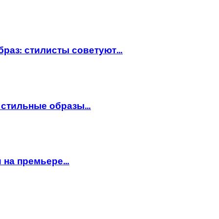
браз: стилисты советуют…
: стильные образы…
и на премьере…