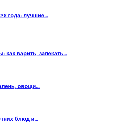
26 года: лучшие…
: как варить, запекать…
зелень, овощи…
етних блюд и…