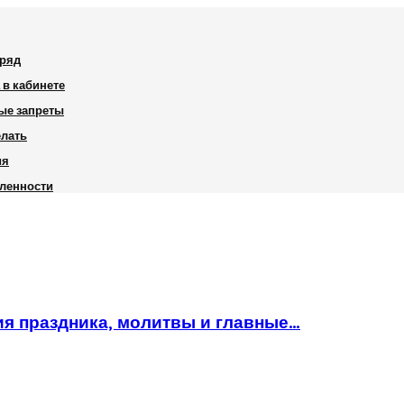
дряд
 в кабинете
ные запреты
елать
ия
шленности
ия праздника, молитвы и главные…