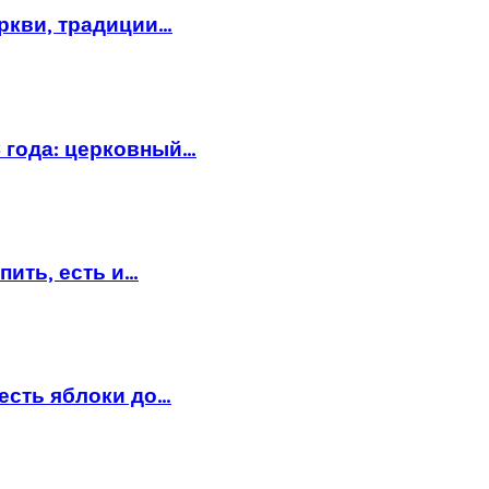
еркви, традиции…
6 года: церковный…
пить, есть и…
есть яблоки до…