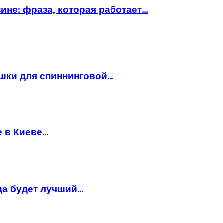
ине: фраза, которая работает…
ушки для спиннинговой…
е в Киеве…
да будет лучший…