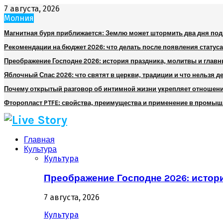
7 августа, 2026
Молния
Магнитная буря приближается: Землю может штормить два дня по
Рекомендации на бюджет 2026: что делать после появления статуса
Преображение Господне 2026: история праздника, молитвы и глав
Яблочный Спас 2026: что святят в церкви, традиции и что нельзя д
Почему открытый разговор об интимной жизни укрепляет отношен
Фторопласт PTFE: свойства, преимущества и применение в промы
Главная
Культура
Культура
Преображение Господне 2026: истор
7 августа, 2026
Культура