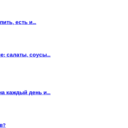
пить, есть и…
е: салаты, соусы…
на каждый день и…
в?