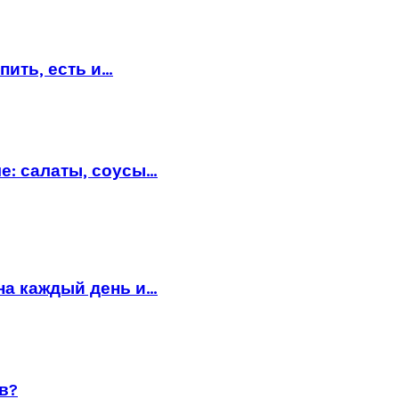
пить, есть и…
е: салаты, соусы…
на каждый день и…
в?