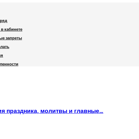
дряд
 в кабинете
ные запреты
елать
ия
шленности
ия праздника, молитвы и главные…