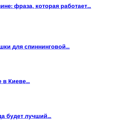
ине: фраза, которая работает…
ушки для спиннинговой…
е в Киеве…
да будет лучший…