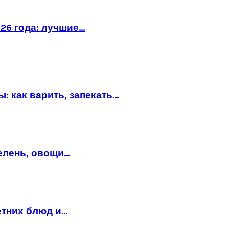
26 года: лучшие…
: как варить, запекать…
зелень, овощи…
етних блюд и…