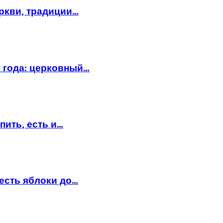
еркви, традиции…
6 года: церковный…
пить, есть и…
есть яблоки до…