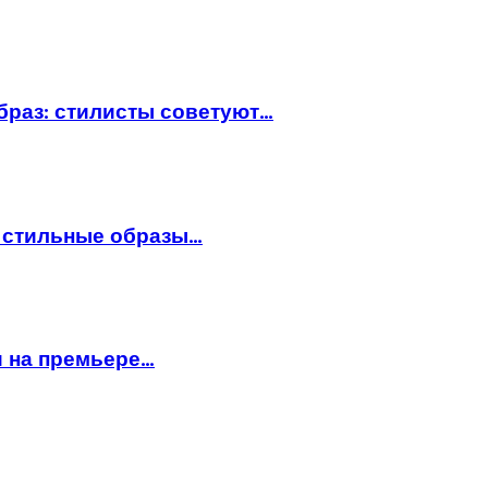
браз: стилисты советуют…
: стильные образы…
и на премьере…