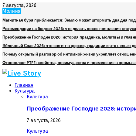
7 августа, 2026
Молния
Магнитная буря приближается: Землю может штормить два дня по
Рекомендации на бюджет 2026: что делать после появления статуса
Преображение Господне 2026: история праздника, молитвы и глав
Яблочный Спас 2026: что святят в церкви, традиции и что нельзя д
Почему открытый разговор об интимной жизни укрепляет отношен
Фторопласт PTFE: свойства, преимущества и применение в промы
Главная
Культура
Культура
Преображение Господне 2026: истор
7 августа, 2026
Культура