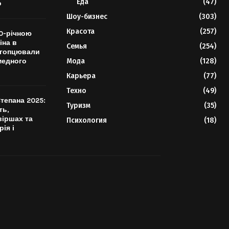
Еда
(47)
о
Шоу-бизнес
(303)
Красота
(257)
10-річною
іна в
Семья
(254)
огопцювали
медного
Мода
(128)
Карьера
(77)
Техно
(49)
тепана 2025:
Туризм
(35)
ть,
віршах та
Психология
(18)
рія і