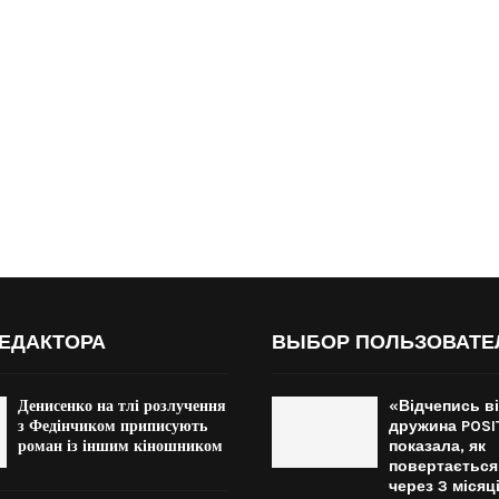
ЕДАКТОРА
ВЫБОР ПОЛЬЗОВАТЕ
Денисенко на тлі розлучення
«Відчепись ві
з Федінчиком приписують
дружина POSI
роман із іншим кіношником
показала, як
повертається
через 3 місяці