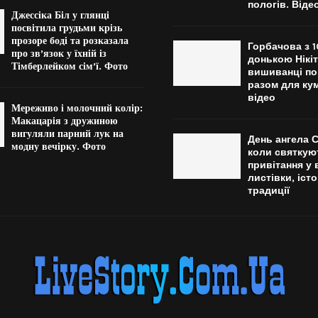
пологів. Віде
Джессіка Біл у глянці
посвітила грудьми крізь
прозоре боді та розказала
Горбачова з 
про зв’язок у їхній із
донькою Нікіт
Тімберлейком сім’ї. Фото
вишиванці п
разом для ку
відео
Мереживо і молочний колір:
Макацарія з дружиною
вигуляли парний лук на
День ангела С
модну вечірку. Фото
коли святкую
привітання у 
листівки, істо
традиції