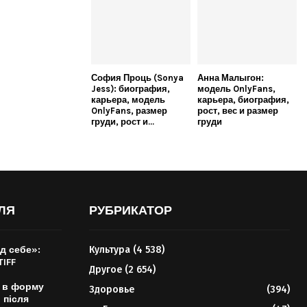
София Проць (Sonya
Анна Малыгон:
Jess): биография,
модель OnlyFans,
карьера, модель
карьера, биография,
OnlyFans, размер
рост, вес и размер
груди, рост и...
груди
ЛЯ
РУБРИКАТОР
д себе»:
Культура
(4 538)
TIFF
Другое
(2 654)
 в форму
Здоровье
(394)
 після