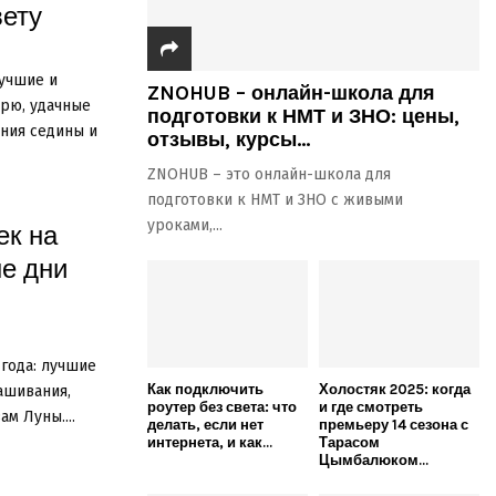
вету
лучшие и
ZNOHUB – онлайн-школа для
рю, удачные
подготовки к НМТ и ЗНО: цены,
ания седины и
отзывы, курсы...
ZNOHUB – это онлайн-школа для
подготовки к НМТ и ЗНО с живыми
уроками,...
ек на
е дни
года: лучшие
Как подключить
Холостяк 2025: когда
ашивания,
роутер без света: что
и где смотреть
м Луны....
делать, если нет
премьеру 14 сезона с
интернета, и как...
Тарасом
Цымбалюком...