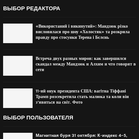
ВЫБОР РЕДАКТОРА
«Використаний і викинутий»: Мандзюк різко
висловилася про шоу «Холостяк» та розкрила
правду про стосунки Терена і Бєлєнь
Встреча двух разных миров: как завершился
скандал между Мандзюк и Алхим и что говорят в
сети
11-ий онук президента США: вагітна Тіффані
Трамп розсекретила стать малюка та коли він
з’явиться на світ. Фото
ВЫБОР ПОЛЬЗОВАТЕЛЯ
Магнитная буря 31 октября: К-индекс 4–5,