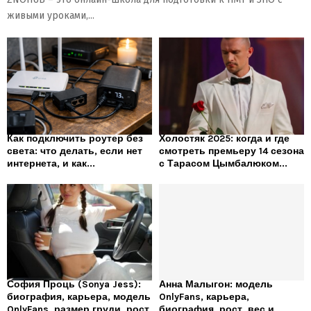
живыми уроками,...
Как подключить роутер без
Холостяк 2025: когда и где
света: что делать, если нет
смотреть премьеру 14 сезона
интернета, и как...
с Тарасом Цымбалюком...
София Проць (Sonya Jess):
Анна Малыгон: модель
биография, карьера, модель
OnlyFans, карьера,
OnlyFans, размер груди, рост
биография, рост, вес и