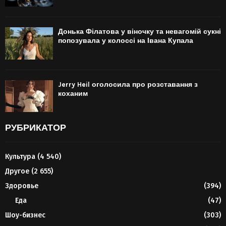
Донька Філатова у віночку та невагомій сукні
попозувала у колоссі на Івана Купала
Jerry Heil оголосила про розставання з
коханим
РУБРИКАТОР
Культура
(4 540)
Другое
(2 655)
Здоровье
(394)
Еда
(47)
Шоу-бизнес
(303)