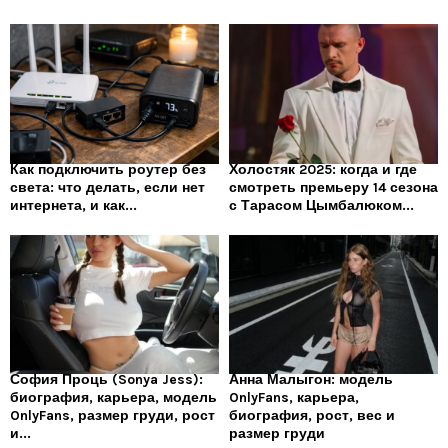
Как подключить роутер без
Холостяк 2025: когда и где
света: что делать, если нет
смотреть премьеру 14 сезона
интернета, и как...
с Тарасом Цымбалюком...
София Проць (Sonya Jess):
Анна Малыгон: модель
биография, карьера, модель
OnlyFans, карьера,
OnlyFans, размер груди, рост
биография, рост, вес и
и...
размер груди