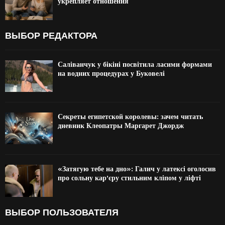
укрепляет отношения
ВЫБОР РЕДАКТОРА
Саліванчук у бікіні посвітила ласими формами
на водних процедурах у Буковелі
Секреты египетской королевы: зачем читать
дневник Клеопатры Маргарет Джордж
«Затягую тебе на дно»: Галич у латексі оголосив
про сольну кар’єру стильним кліпом у ліфті
ВЫБОР ПОЛЬЗОВАТЕЛЯ